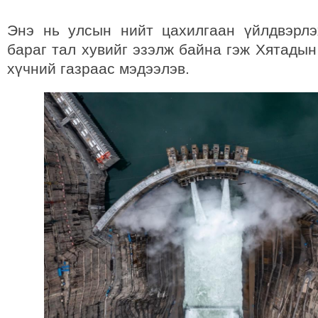
Энэ нь улсын нийт цахилгаан үйлдвэрл
бараг тал хувийг эзэлж байна гэж Хятады
хүчний газраас мэдээлэв.