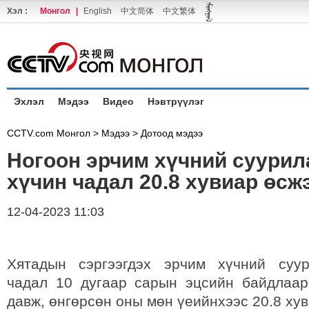
Хэл :
Монгол
|
English
中文简体
中文繁体
Эхлэл
Мэдээ
Видео
Нэвтрүүлэг
CCTV.com Монгол >
Мэдээ
>
Дотоод мэдээ
Ногоон эрчим хүчний суурил
хүчин чадал 20.8 хувиар өсж
12-04-2023 11:03
Хятадын сэргээгдэх эрчим хүчний суур
чадал 10 дугаар сарын эцсийн байдлаар
давж, өнгөрсөн оны мөн үеийнхээс 20.8 ху