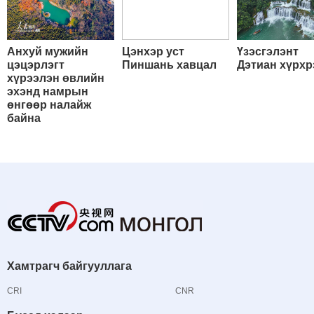
Анхуй мужийн
Цэнхэр уст
Үзэсгэлэнт
цэцэрлэгт
Пиншань хавцал
Дэтиан хүрхр
хүрээлэн өвлийн
эхэнд намрын
өнгөөр налайж
байна
Хамтрагч байгууллага
CRI
CNR