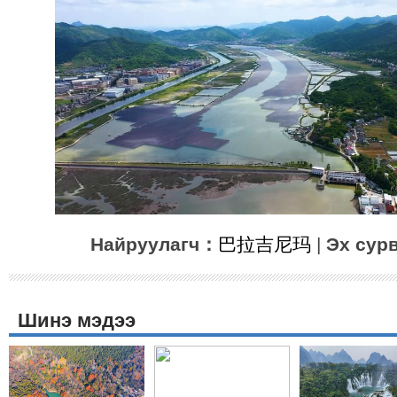
Найруулагч：
巴拉吉尼玛
|
Эх сур
Шинэ мэдээ