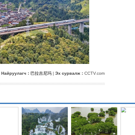
Найруулагч：
巴拉吉尼玛
|
Эх сурвалж：
CCTV.com