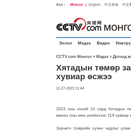
Хэл :
Монгол
|
English
中文简体
中文
Эхлэл
Мэдээ
Видео
Нэвтрү
CCTV.com Монгол >
Мэдээ
>
Дотоод м
Хятадын төмөр за
хувиар өсжээ
11-27-2023 11:44
2023 оны эхний 10 сард Хятадын тө
өмнөх оны мөн үеийнхээс 119 хувиар 
Зорчигч тээврийн хүчин чадлыг ула