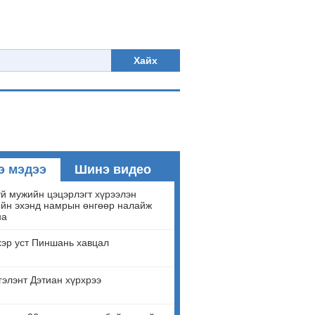
Хайх
э мэдээ
Шинэ видео
й мужийн цэцэрлэгт хүрээлэн
йн эхэнд намрын өнгөөр налайж
на
эр уст Пиншань хавцал
гэлэнт Дэтиан хүрхрээ