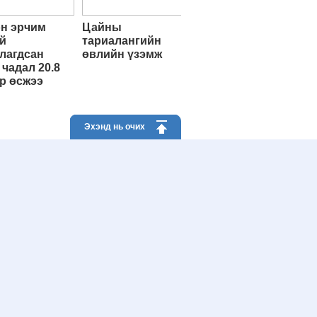
н эрчим
Цайны
й
тариалангийн
лагдсан
өвлийн үзэмж
 чадал 20.8
р өсжээ
Эхэнд нь очих