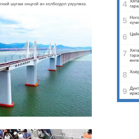
Хята
4
эгний шугам онцгой ач холбогдол үзүүлжээ.
гара
Ного
5
хүчи
Цай
6
Хята
7
тэрэ
өнгө
Хоёр
8
Дунт
9
ирж