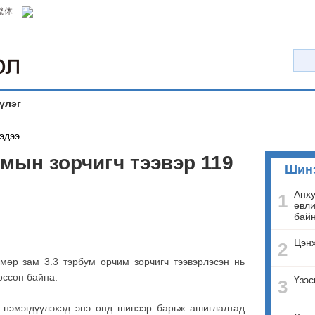
繁体
үлэг
эдээ
мын зорчигч тээвэр 119
Шин
Анху
1
өвли
бай
Цэнх
2
мөр зам 3.3 тэрбум орчим зорчигч тээвэрлэсэн нь
өссөн байна.
Үзэс
3
м нэмэгдүүлэхэд энэ онд шинээр барьж ашиглалтад