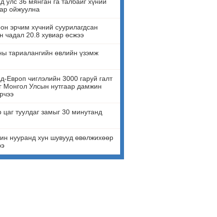
д улс 36 мянган га талбайг хүний
ар ойжуулна
он эрчим хүчний суурилагдсан
н чадал 20.8 хувиар өсжээ
ны тариалангийн өвлийн үзэмж
д-Европ чиглэлийн 3000 гаруй галт
г Монгол Улсын нутгаар дамжин
рчээ
 цаг туулдаг замыг 30 минутанд
ин нууранд хун шувууд өвөлжихөөр
ээ