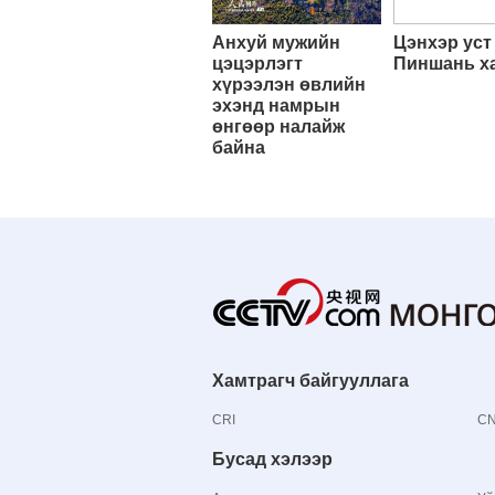
Анхуй мужийн
Цэнхэр уст
цэцэрлэгт
Пиншань х
хүрээлэн өвлийн
эхэнд намрын
өнгөөр налайж
байна
Хамтрагч байгууллага
CRI
C
Бусад хэлээр