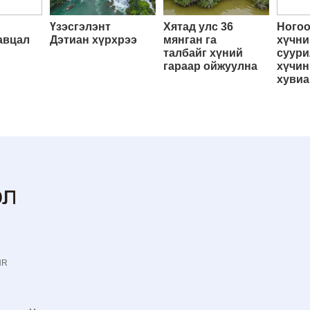
Үзэсгэлэнт
Хятад улс 36
Ногоо
авцал
Дэтиан хүрхрээ
мянган га
хүчни
талбайг хүний
суури
гараар ойжуулна
хүчин
хувиа
NR