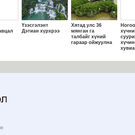
Үзэсгэлэнт
Хятад улс 36
Ногоо
авцал
Дэтиан хүрхрээ
мянган га
хүчни
талбайг хүний
суури
гараар ойжуулна
хүчин
хувиа
NR