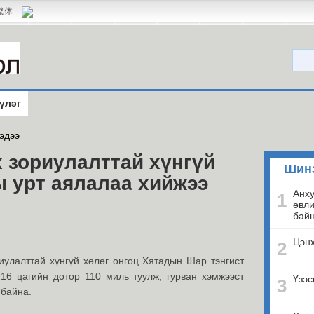
繁体
үлэг
эдээ
х зориулалттай хүнгүй
Шин
ы урт аялалаа хийжээ
Анху
1
өвли
бай
Цэнх
2
иулалттай хүнгүй хөлөг онгоц Хятадын Шар тэнгист
16 цагийн дотор 110 миль туулж, гурван хэмжээст
Үзэс
3
 байна.