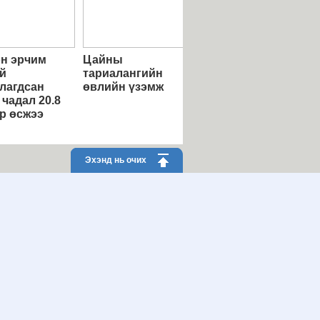
н эрчим
Цайны
й
тариалангийн
лагдсан
өвлийн үзэмж
 чадал 20.8
р өсжээ
Эхэнд нь очих