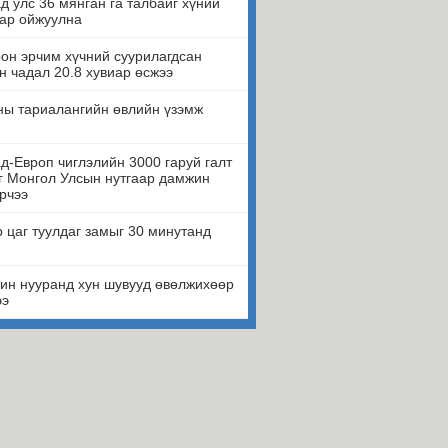
д улс 36 мянган га талбайг хүний
ар ойжуулна
он эрчим хүчний суурилагдсан
н чадал 20.8 хувиар өсжээ
ны тариалангийн өвлийн үзэмж
д-Европ чиглэлийн 3000 гаруй галт
г Монгол Улсын нутгаар дамжин
рчээ
 цаг туулдаг замыг 30 минутанд
ин нууранд хун шувууд өвөлжихөөр
ээ