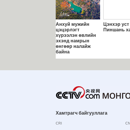
Анхуй мужийн
Цэнхэр уст
цэцэрлэгт
Пиншань х
хүрээлэн өвлийн
эхэнд намрын
өнгөөр налайж
байна
Хамтрагч байгууллага
CRI
C