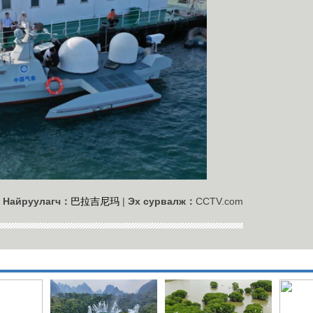
Найруулагч：
巴拉吉尼玛
|
Эх сурвалж：
CCTV.com