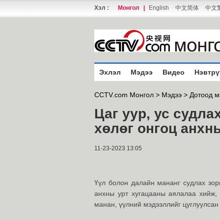
Хэл :
Монгол
|
English
中文简体
中文
Эхлэл
Мэдээ
Видео
Нэвтрү
CCTV.com Монгол >
Мэдээ
>
Дотоод м
Цаг уур, ус судла
хөлөг онгоц анхн
11-23-2023 13:05
Үүл болон далайн мананг судлах зор
анхны урт хугацааны аялалаа хийж, 
манан, үүлний мэдээллийг цуглуулсан