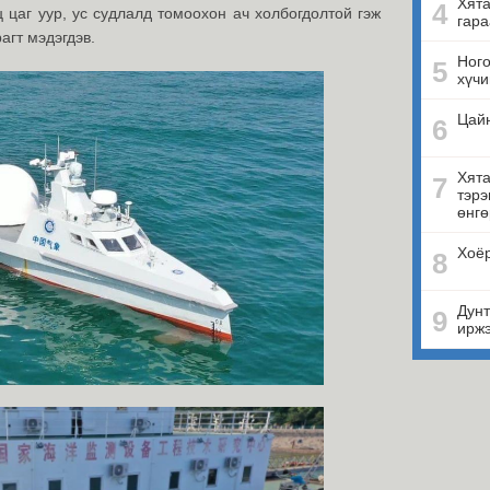
Хята
4
 цаг уур, ус судлалд томоохон ач холбогдолтой гэж
гара
агт мэдэгдэв.
Ного
5
хүчи
Цай
6
Хята
7
тэрэ
өнгө
Хоёр
8
Дунт
9
ирж