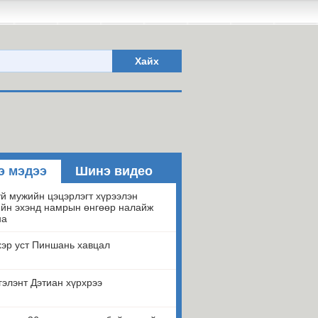
Хайх
э мэдээ
Шинэ видео
й мужийн цэцэрлэгт хүрээлэн
йн эхэнд намрын өнгөөр налайж
на
эр уст Пиншань хавцал
гэлэнт Дэтиан хүрхрээ