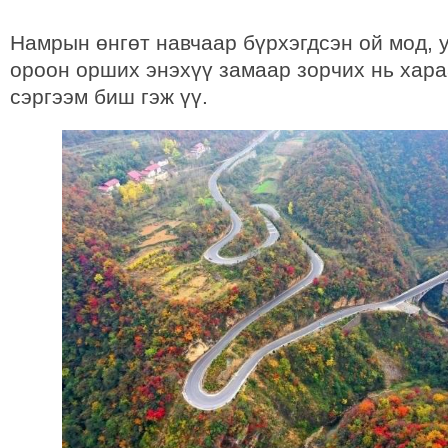
Намрын өнгөт навчаар бүрхэгдсэн ой мод, 
ороон орших энэхүү замаар зорчих нь хара
сэргээм биш гэж үү.