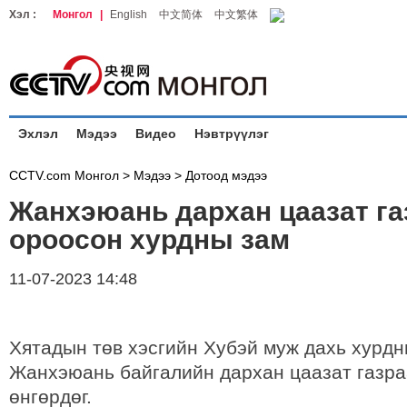
Хэл :
Монгол
|
English
中文简体
中文繁体
Эхлэл
Мэдээ
Видео
Нэвтрүүлэг
CCTV.com Монгол >
Мэдээ
>
Дотоод мэдээ
Жанхэюань дархан цаазат г
ороосон хурдны зам
11-07-2023 14:48
Хятадын төв хэсгийн Хубэй муж дахь хурдн
Жанхэюань байгалийн дархан цаазат газра
өнгөрдөг.