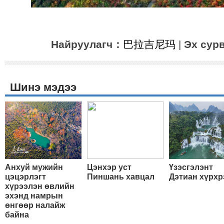
Найруулагч：
巴拉吉尼玛
|
Эх сур
Шинэ мэдээ
Анхуй мужийн
Цэнхэр уст
Үзэсгэлэнт
цэцэрлэгт
Пиншань хавцал
Дэтиан хүрхр
хүрээлэн өвлийн
эхэнд намрын
өнгөөр налайж
байна