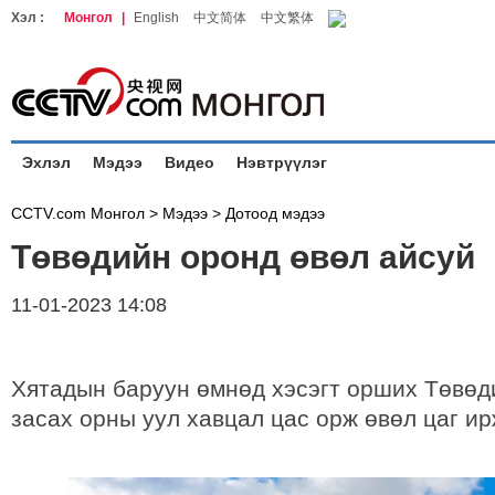
Хэл :
Монгол
|
English
中文简体
中文繁体
Эхлэл
Мэдээ
Видео
Нэвтрүүлэг
CCTV.com Монгол >
Мэдээ
>
Дотоод мэдээ
Төвөдийн оронд өвөл айсуй
11-01-2023 14:08
Хятадын баруун өмнөд хэсэгт орших Төвөд
засах орны уул хавцал цас орж өвөл цаг ир