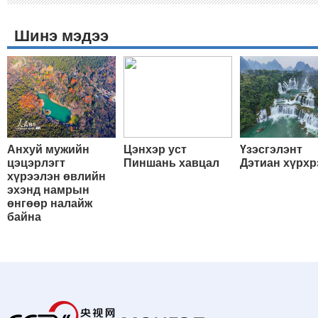
Шинэ мэдээ
Анхуй мужийн
Цэнхэр уст
Үзэсгэлэнт
цэцэрлэгт
Пиншань хавцал
Дэтиан хүрхр
хүрээлэн өвлийн
эхэнд намрын
өнгөөр налайж
байна