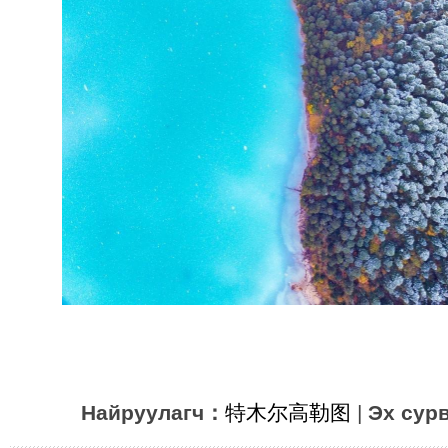
Найруулагч：
特木尔高勒图
|
Эх сур