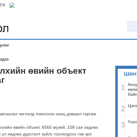
繁体
үлэг
эдээ
элхийн өвийн объект
Шин
аг
Анху
1
өвли
бай
Цэнх
2
хамгаалах чиглэлд томоохон ахиц дэвшил гаргаж
Үзэс
3
лхийн өвийн объект, 6565 музей, 108 сая хөдлөх
 үл хөдлөх дурсгалт зүйлс тоологдсон гэж эрх