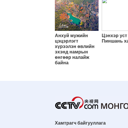
Анхуй мужийн
Цэнхэр уст
цэцэрлэгт
Пиншань х
хүрээлэн өвлийн
эхэнд намрын
өнгөөр налайж
байна
Хамтрагч байгууллага