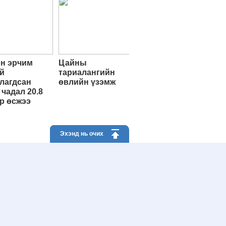
н эрчим
Цайны
й
тариалангийн
лагдсан
өвлийн үзэмж
 чадал 20.8
р өсжээ
Эхэнд нь очих