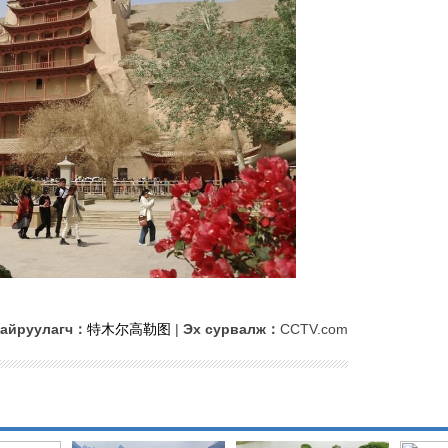
айруулагч：
特木尔高勒图
|
Эх сурвалж：
CCTV.com