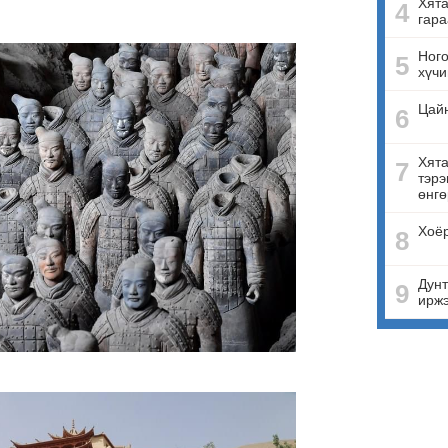
Хята
4
гара
Ного
5
хүчи
Цай
6
Хята
7
тэрэ
өнгө
Хоёр
8
Дунт
9
ирж