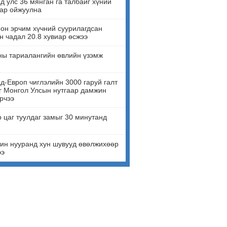
д улс 36 мянган га талбайг хүний
ар ойжуулна
он эрчим хүчний суурилагдсан
н чадал 20.8 хувиар өсжээ
ны тариалангийн өвлийн үзэмж
д-Европ чиглэлийн 3000 гаруй галт
г Монгол Улсын нутгаар дамжин
рчээ
 цаг туулдаг замыг 30 минутанд
ин нууранд хун шувууд өвөлжихөөр
ээ