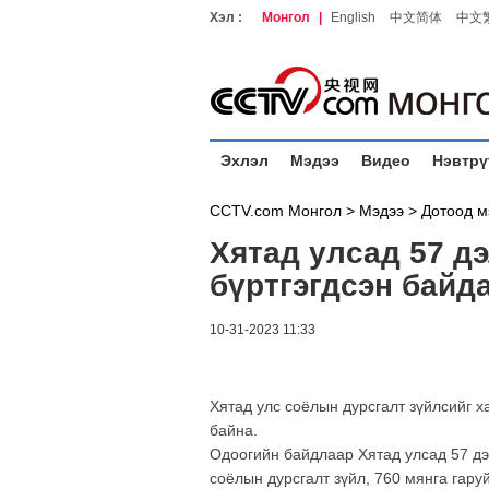
Хэл :
Монгол
|
English
中文简体
中文
Эхлэл
Мэдээ
Видео
Нэвтрү
CCTV.com Монгол >
Мэдээ
>
Дотоод м
Хятад улсад 57 д
бүртгэгдсэн байд
10-31-2023 11:33
Хятад улс соёлын дурсгалт зүйлсийг 
байна.
Одоогийн байдлаар Хятад улсад 57 дэ
соёлын дурсгалт зүйл, 760 мянга гаруй