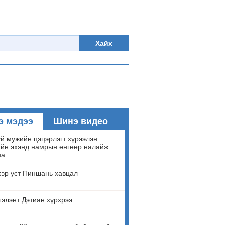
Хайх
э мэдээ
Шинэ видео
й мужийн цэцэрлэгт хүрээлэн
йн эхэнд намрын өнгөөр налайж
на
эр уст Пиншань хавцал
гэлэнт Дэтиан хүрхрээ