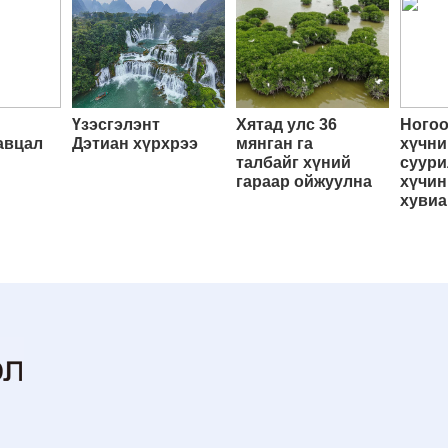
Үзэсгэлэнт
Хятад улс 36
Ногоо
авцал
Дэтиан хүрхрээ
мянган га
хүчни
талбайг хүний
суури
гараар ойжуулна
хүчин
хувиа