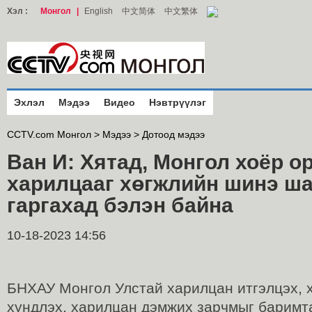
Хэл :
Монгол
|
English
中文简体
中文繁体
Эхлэл
Мэдээ
Видео
Нэвтрүүлэг
CCTV.com Монгол >
Мэдээ
>
Дотоод мэдээ
Ван И: Хятад, Монгол хоёр о
харилцааг хөгжлийн шинэ ш
гаргахад бэлэн байна
10-18-2023 14:56
БНХАУ Монгол Улстай харилцан итгэлцэх, 
хүндлэх, харилцан дэмжих зарчмыг баримт