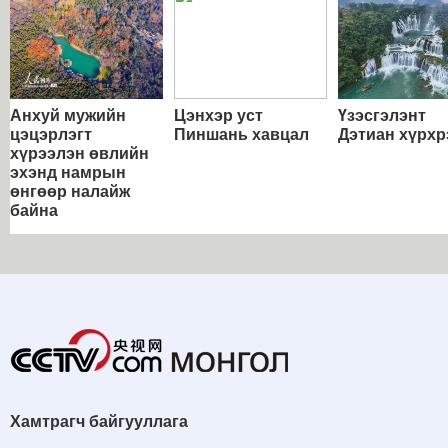
Анхуй мужийн
Цэнхэр уст
Үзэсгэлэнт
цэцэрлэгт
Пиншань хавцал
Дэтиан хүрхр
хүрээлэн өвлийн
эхэнд намрын
өнгөөр налайж
байна
Хамтрагч байгууллага