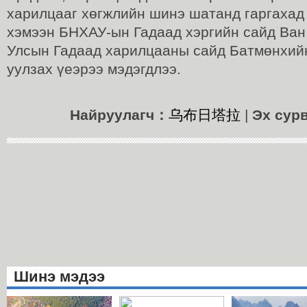
харилцааг хөгжлийн шинэ шатанд гаргахад
хэмээн БНХАУ-ын Гадаад хэргийн сайд Ван
Улсын Гадаад харилцааны сайд Батмөнхий
уулзах үеэрээ мэдэгдлээ.
Найруулагч：
乌布日塔拉
|
Эх сур
Шинэ мэдээ