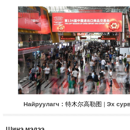
Найруулагч：
特木尔高勒图
|
Эх сур
Шинэ мэдээ