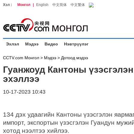
Хэл :
Монгол
|
English
中文简体
中文繁体
Эхлэл
Мэдээ
Видео
Нэвтрүүлэг
CCTV.com Монгол >
Мэдээ
>
Дотоод мэдээ
Гуанжоуд Кантоны үзэсгэлэн
эхэллээ
10-17-2023 10:43
134 дэх удаагийн Кантоны үзэсгэлэн яарма
импорт, экспортын үзэсгэлэн Гуандун мужи
хотод нээлтээ хийлээ.