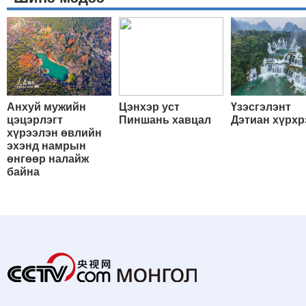
Анхуй мужийн
Цэнхэр уст
Үзэсгэлэнт
цэцэрлэгт
Пиншань хавцал
Дэтиан хүрхр
хүрээлэн өвлийн
эхэнд намрын
өнгөөр налайж
байна