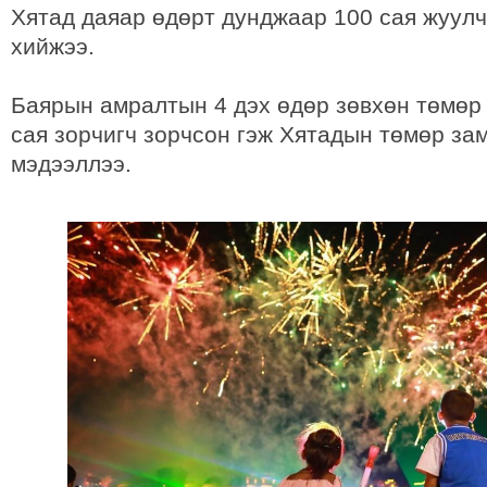
Хятад даяар өдөрт дунджаар 100 сая жуул
хийжээ.
Баярын амралтын 4 дэх өдөр зөвхөн төмөр
сая зорчигч зорчсон гэж Хятадын төмөр за
мэдээллээ.