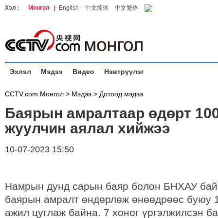
Хэл :
Монгол
|
English
中文简体
中文繁体
Эхлэл
Мэдээ
Видео
Нэвтрүүлэг
CCTV.com Монгол >
Мэдээ
>
Дотоод мэдээ
Баярын амралтаар өдөрт 100
жуулчин аялал хийжээ
10-07-2023 15:50
Намрын дунд сарын баяр болон БНХАУ бай
баярын амралт өндөрлөж өнөөдрөөс буюу 1
ажил цуглаж байна. 7 хоног үргэлжилсэн б