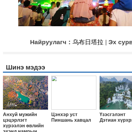
Найруулагч：
乌布日塔拉
|
Эх сур
Шинэ мэдээ
Анхуй мужийн
Цэнхэр уст
Үзэсгэлэнт
цэцэрлэгт
Пиншань хавцал
Дэтиан хүрхр
хүрээлэн өвлийн
эхэнд намрын