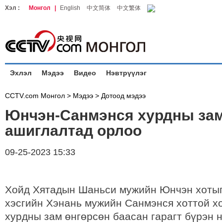
Хэл :
Монгол
|
English
中文简体
中文繁体
Эхлэл
Мэдээ
Видео
Нэвтрүүлэг
CCTV.com Монгол >
Мэдээ
>
Дотоод мэдээ
Юнчэн-Санмэнся хурдны за
ашиглалтад орлоо
09-25-2023 15:33
Хойд Хятадын Шаньси мужийн Юнчэн хотыг
хэсгийн Хэнань мужийн Санмэнся хоттой хо
хурдны зам өнгөрсөн баасан гарагт бүрэн н