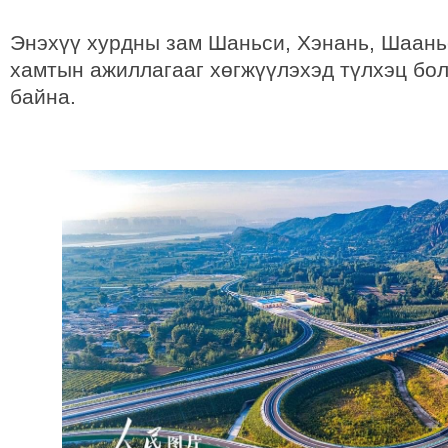
Энэхүү хурдны зам Шаньси, Хэнань, Шаан
хамтын ажиллагааг хөгжүүлэхэд түлхэц бол
байна.