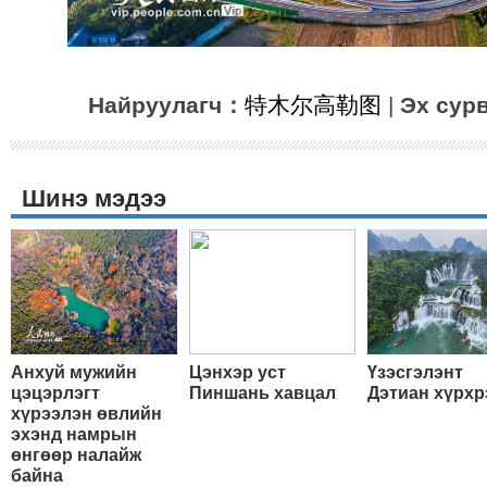
Найруулагч：
特木尔高勒图
|
Эх сур
Шинэ мэдээ
Анхуй мужийн
Цэнхэр уст
Үзэсгэлэнт
цэцэрлэгт
Пиншань хавцал
Дэтиан хүрхр
хүрээлэн өвлийн
эхэнд намрын
өнгөөр налайж
байна