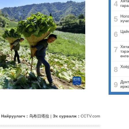
Хята
4
гара
Ного
5
хүчи
Цай
6
Хята
7
тэрэ
өнгө
Хоёр
8
Дунт
9
ирж
Найруулагч：
乌布日塔拉
|
Эх сурвалж：
CCTV.com