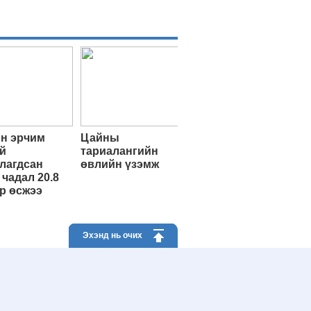
н эрчим
Цайны
й
тариалангийн
лагдсан
өвлийн үзэмж
 чадал 20.8
р өсжээ
Эхэнд нь очих