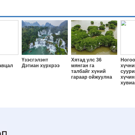
Үзэсгэлэнт
Хятад улс 36
Ногоо
авцал
Дэтиан хүрхрээ
мянган га
хүчни
талбайг хүний
суури
гараар ойжуулна
хүчин
хувиа