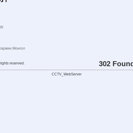
NR
гаржин Монгол
302 Foun
rights reserved.
CCTV_WebServer