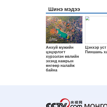
Шинэ мэдээ
Анхуй мужийн
Цэнхэр уст
цэцэрлэгт
Пиншань х
хүрээлэн өвлийн
эхэнд намрын
өнгөөр налайж
байна