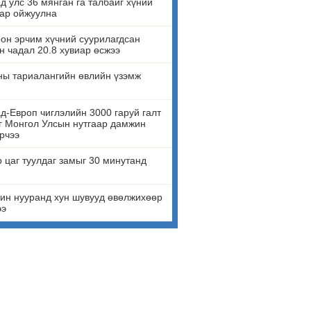
д улс 36 мянган га талбайг хүний
ар ойжуулна
он эрчим хүчний суурилагдсан
н чадал 20.8 хувиар өсжээ
ны тариалангийн өвлийн үзэмж
д-Европ чиглэлийн 3000 гаруй галт
г Монгол Улсын нутгаар дамжин
рчээ
 цаг туулдаг замыг 30 минутанд
ин нууранд хун шувууд өвөлжихөөр
ээ