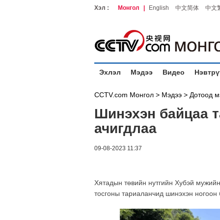
Хэл :
Монгол
|
English
中文简体
中文
Эхлэл
Мэдээ
Видео
Нэвтрү
CCTV.com Монгол >
Мэдээ
>
Дотоод м
Шинэхэн байцаа т
ачигдлаа
09-08-2023 11:37
Хятадын төвийн нутгийн Хубэй мужий
тосгоны тариаланчид шинэхэн ногоон