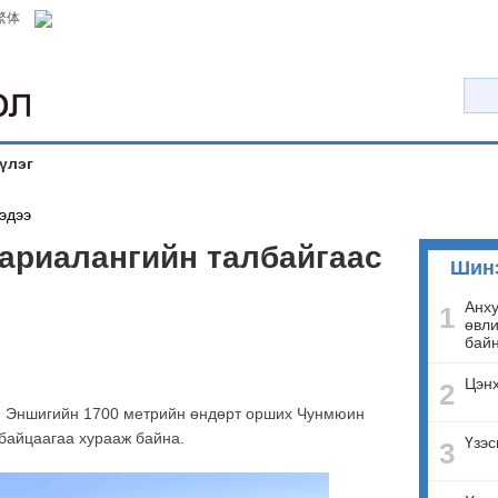
繁体
үлэг
эдээ
ариалангийн талбайгаас
Шин
Анху
1
өвли
бай
Цэнх
2
н Эншигийн 1700 метрийн өндөрт орших Чунмюин
 байцаагаа хурааж байна.
Үзэс
3