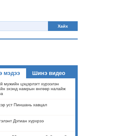
Хайх
э мэдээ
Шинэ видео
й мужийн цэцэрлэгт хүрээлэн
йн эхэнд намрын өнгөөр налайж
на
эр уст Пиншань хавцал
гэлэнт Дэтиан хүрхрээ