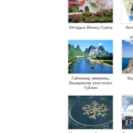
Хятадын Венец Сужоу
Аял
а
Гайхмаар өвөрмөц,
Бо
биширмээр үзэсгэлэнт
Гуйлин