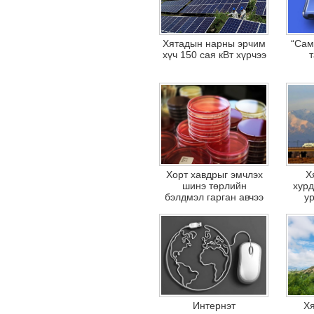
Хятадын нарны эрчим
“Сам
хүч 150 сая кВт хүрчээ
Хорт хавдрыг эмчлэх
Х
шинэ төрлийн
хур
бэлдмэл гарган авчээ
у
Интернэт
Х