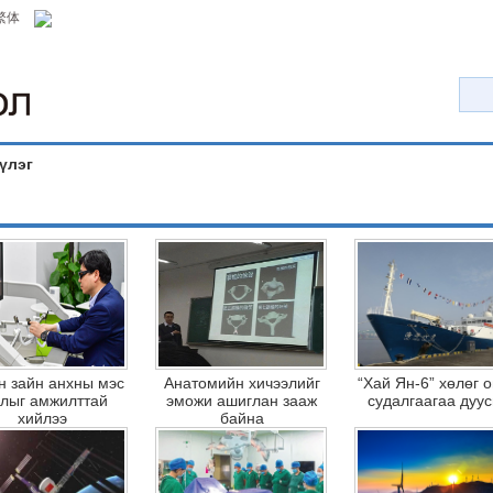
繁体
үлэг
н зайн анхны мэс
Анатомийн хичээлийг
“Хай Ян-6” хөлөг 
слыг амжилттай
эможи ашиглан зааж
судалгаагаа дуус
хийлээ
байна