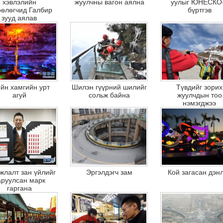
хэвлэлийн
жуулчны вагон аялна
уулыг ЮНЕСКО
өөлөгчид Галбир
бүртгэв
зууд аялав
йн хамгийн урт
Шилэн гүүрний шилийг
Түвдийг зорих
агуй
сольж байна
жуулчдын тоо
нэмэгджээ
жлалт зан үйлийг
Эргэлдэгч зам
Кой загасан дэн
аруулсан марк
гаргана