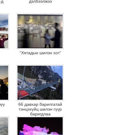
-д
дэлбээлжээ
“Хятадын шилэн хот”
лүү
66 давхар барилгатай
тэнцэхүйц шилэн гүүр
баригдлаа