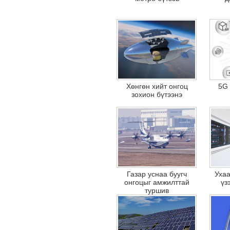
Хөнгөн хийт онгоц
5G 
зохион бүтээнэ
Газар уснаа буугч
Ухаа
онгоцыг амжилттай
үз
туршив