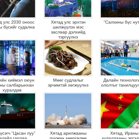
д улс 2030 оноос
Хятад улс эрхтэн
“Салхины бүс нут
ы бүсийг судална
шилжүүлэх мэс
заслаар дэлхийд
тэргүүлнэ
ийн хиймэл оюун
Мөөг судлалыг
Далайн технолог
ны салбарынхан
эрчимтэй хөгжүүлнэ
ололтыг танилцуу
хуралдав
үсэгч “Цасан луу”
Хятад арилжааны
Хятад, Ираны
алайд гарлаа
пуужин хөөргөлөө
худалдааны эргэл