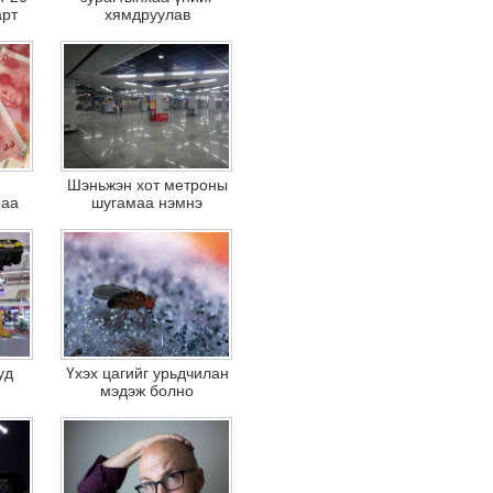
арт
хямдруулав
Шэньжэн хот метроны
раа
шугамаа нэмнэ
уд
Үхэх цагийг урьдчилан
мэдэж болно