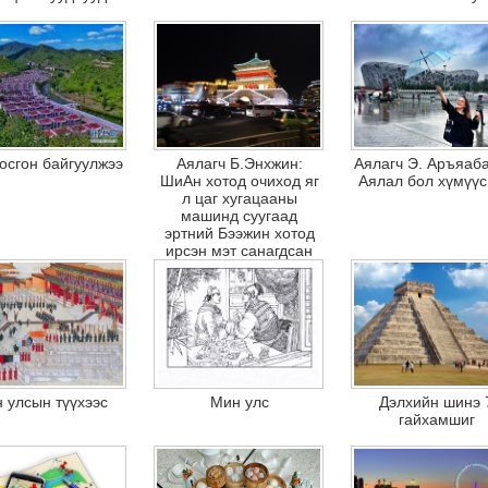
осгон байгуулжээ
Аялагч Б.Энхжин:
Аялагч Э. Аръяаба
ШиАн хотод очиход яг
Аялал бол хүмүү
л цаг хугацааны
машинд суугаад
эртний Бээжин хотод
ирсэн мэт санагдсан
 улсын түүхээс
Мин улс
Дэлхийн шинэ 
гайхамшиг