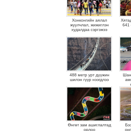
Хонконгийн аялал
Хята
жуулчлал, жижиглэн
641 
худалдаа сэргэжээ
488 метр урт дүүжин
Шан
шилэн гүүр нээгдлээ
ам
Өнгөт зам ашиглалтад
Бэ
орлоо
он