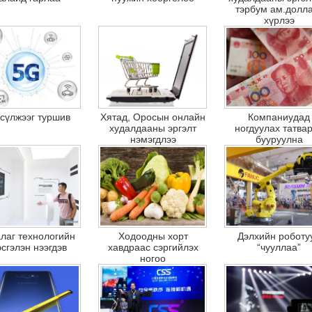
тэрбум ам.долл
хүрлээ
сүлжээг туршив
Хятад, Оросын онлайн
Компаниудад
худалдааны эргэлт
ногдуулах татва
нэмэгдлээ
бууруулна
лаг технологийн
Ходоодны хорт
Дэлхийн роботу
эсгэлэн нээгдэв
хавдраас сэргийлэх
“чууллаа”
ногоо