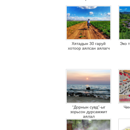
Хятадын 30 гаруй
Эко т
хотоор аялсан аялагч
“Дорнын сувд”-ыг
Чин
зорьсон дурсамжит
аялал