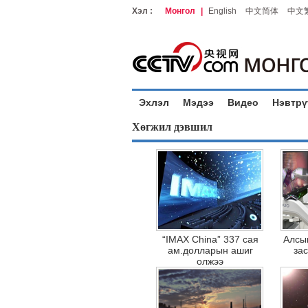
Хэл :
Монгол
|
English
中文简体
中文
Эхлэл
Мэдээ
Видео
Нэвтрү
Хөгжил дэвшил
“IMAX China” 337 сая
Алсы
ам.долларын ашиг
за
олжээ