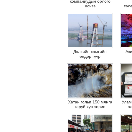
компаниудын орлого
өсчээ
төл
Дэлхийн хамгийн
Ази
өндөр гүүр
Хатан голыг 150 мянга
Улам
гаруй хүн зорив
х