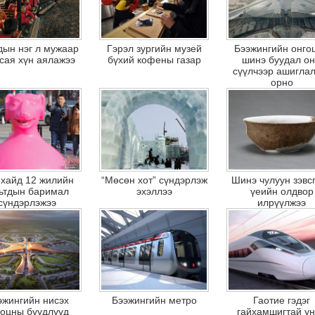
дын нэг л мужаар
Гэрэл зургийн музей
Бээжингийн онго
сая хүн аялажээ
бүхий кофены газар
шинэ буудал о
сүүлчээр ашигла
орно
хайд 12 жилийн
“Мөсөн хот” сүндэрлэж
Шинэ чулуун зэвс
ьтдын баримал
эхэллээ
үеийн олдвор
сүндэрлэжээ
илрүүлжээ
эжингийн нисэх
Бээжингийн метро
Гаотие гэдэг
гоцны буудлууд
гайхамшигтай у