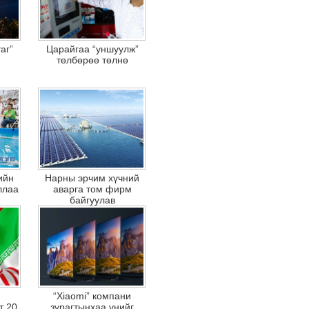
аг”
Царайгаа “уншуулж”
төлбөрөө төлнө
ийн
Нарны эрчим хүчний
ллаа
аварга том фирм
байгуулав
“Xiaomi” компани
т 20
зурагтынхаа үнийг