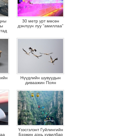
цны
30 метр урт мөсөн
ны
дэнлүүн луу “амиллаа”
лтад
гийн
Нүүдлийн шувуудын
диваажин Поян
Үзэсгэлэнт Гуйлингийн
наа
Бээжин дэхь хувилбар