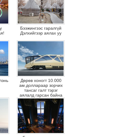
ү
Бээжингээс гаралгүй
я!
Дэлхийгээр аялах уу
лэнь
Дөрөв хоногт 10.000
ам.доллараар зорчих
тансаг галт тэрэг
аялалд гарсан байна