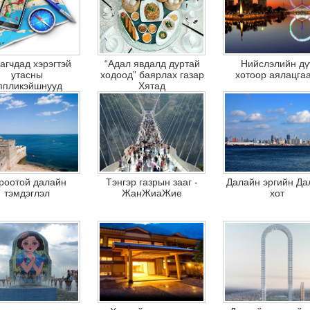
агчдад хэрэгтэй
“Адал явдалд дуртай
Нийслэлийн дү
утасны
ходоод” баярлах газар
хотоор аялацгаа
ппликэйшнууд
Хятад
роотой далайн
Тэнгэр газрын зааг -
Далайн эргийн Да
тэмдэглэл
ЖанЖиаЖие
хот