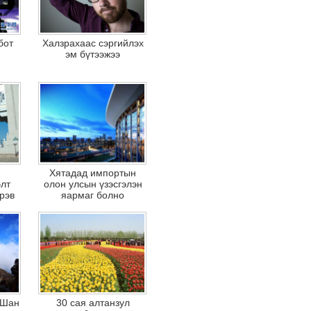
бот
Халзрахаас сэргийлэх
эм бүтээжээ
Хятадад импортын
элт
олон улсын үзэсгэлэн
рэв
яармаг болно
 Шан
30 сая алтанзул