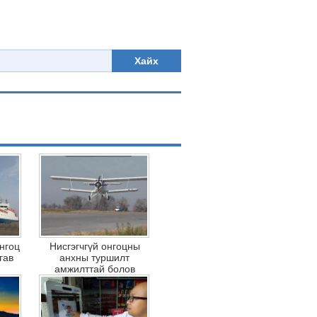
Хайх
онгоц
Нисгэгчгүй онгоцны
гав
анхны туршилт
амжилттай болов