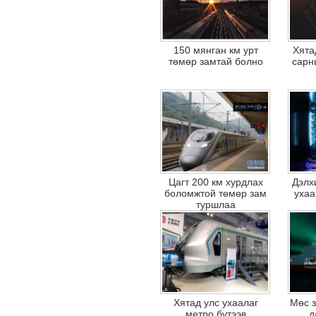
150 мянган км урт
Хята
төмөр замтай болно
сарн
Цагт 200 км хурдлах
Дэлх
боломжтой төмөр зам
ухаа
туршлаа
Хятад улс ухаалаг
Мөс з
метро бүтээв
д