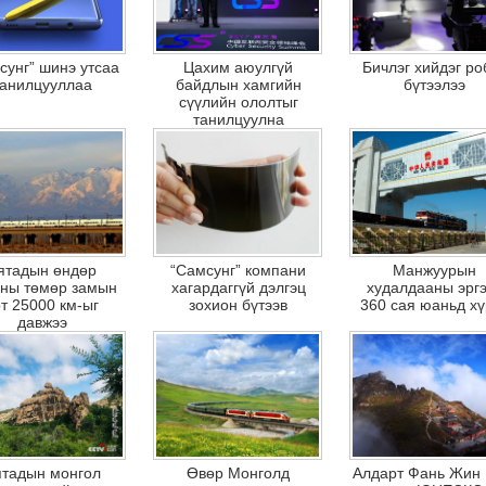
сунг” шинэ утсаа
Цахим аюулгүй
Бичлэг хийдэг ро
танилцууллаа
байдлын хамгийн
бүтээлээ
сүүлийн ололтыг
танилцуулна
ятадын өндөр
“Самсунг” компани
Манжуурын
дны төмөр замын
хагардаггүй дэлгэц
худалдааны эрг
рт 25000 км-ыг
зохион бүтээв
360 сая юаньд хү
давжээ
ятадын монгол
Өвөр Монголд
Алдарт Фань Жин