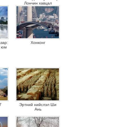
Лончин хавцал
зар:
Хонконг
с юм
7
Эртний нийслэл Ши
Ань