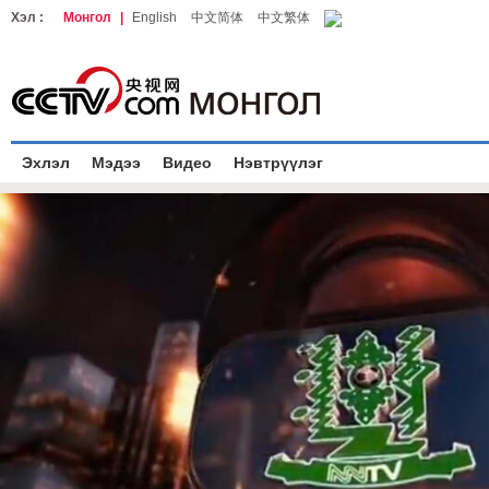
Хэл :
Монгол
|
English
中文简体
中文繁体
Эхлэл
Мэдээ
Видео
Нэвтрүүлэг