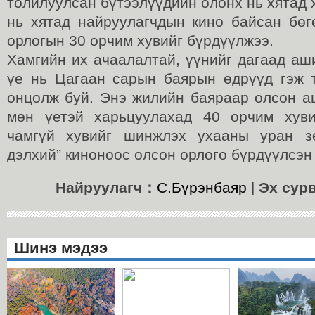
толилуулсан бүтээлүүдийн олонх нь хятад х
нь хятад найруулагчдын кино байсан бөг
орлогын 30 орчим хувийг бүрдүүлжээ.
Хамгийн их ачаалалтай, үүнийг дагаад аш
үе нь Цагаан сарын баярын өдрүүд гэж 
онцолж буй. Энэ жилийн баяраар олсон а
мөн үетэй харьцуулахад 40 орчим хуви
чамгүй хувийг шинжлэх ухааны уран зө
дэлхий” киноноос олсон орлого бүрдүүлсэ
Найруулагч：
С.Бүрэнбаяр
|
Эх сур
Шинэ мэдээ