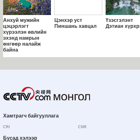
Анхуй мужийн
Цэнхэр уст
Үзэсгэлэнт
цэцэрлэгт
Пиншань хавцал
Дэтиан хүрхр
хүрээлэн өвлийн
эхэнд намрын
өнгөөр налайж
байна
Хамтрагч байгууллага
CRI
CNR
Бусад хэлээр