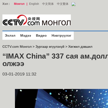
Хэл :
Монгол
|
English
中文简体
中文繁体
Эхлэл
Мэдээ
Видео
Нэвтрүүлэг
CCTV.com Монгол >
Зургаар өгүүлэхүй
>
Хөгжил дэвшил
“IMAX China” 337 сая ам.до
олжээ
03-01-2019 11:32