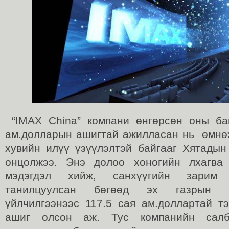
“IMAX China” компани өнгөрсөн оны ба
ам.долларын ашигтай ажилласан нь өмнө
хувийн илүү үзүүлэлтэй байгааг Хятадын
онцолжээ. Энэ долоо хоногийн лхагва 
мэдэгдэл хийж, санхүүгийн зарим
танилцуулсан бөгөөд эх газрын с
үйлчилгээнээс 117.5 сая ам.доллартай т
ашиг олсон аж. Тус компанийн салб