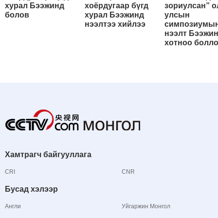
хурал Бээжинд
хоёрдугаар бүгд
зориулсан” о
болов
хурал Бээжинд
улсын
нээлтээ хийлээ
симпозиумы
нээлт Бээжи
хотноо болл
Хамтрагч байгууллага
CRI
CNR
Бусад хэлээр
Англи
Уйгаржин Монгол