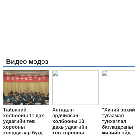
Видео мэдээ
Тайваний
Хятадын
“Хүний эрхи
холбооны 11 дэх
ардчилсан
түгээмэл
удаагийн төв
холбооны 13
тунхаглал
хорооны
дахь удаагийн
батлагдсаны 
хоёрдугаар бүгд
төв хорооны
жилийн ойд