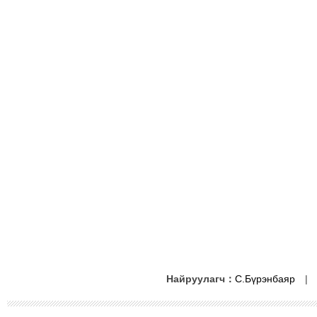
Найруулагч：
С.Бүрэнбаяр