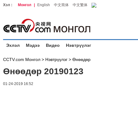
Хэл :
Монгол
|
English
中文简体
中文繁体
Эхлэл
Мэдээ
Видео
Нэвтрүүлэг
CCTV.com Монгол >
Нэвтрүүлэг
>
Өнөөдөр
Өнөөдөр 20190123
01-24-2019 16:52