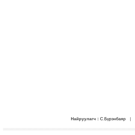
Найруулагч：
С.Бүрэнбаяр