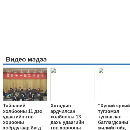
Видео мэдээ
Тайваний
Хятадын
“Хүний эрхи
холбооны 11 дэх
ардчилсан
түгээмэл
удаагийн төв
холбооны 13
тунхаглал
хорооны
дахь удаагийн
батлагдсаны 
хоёрдугаар бүгд
төв хорооны
жилийн ойд