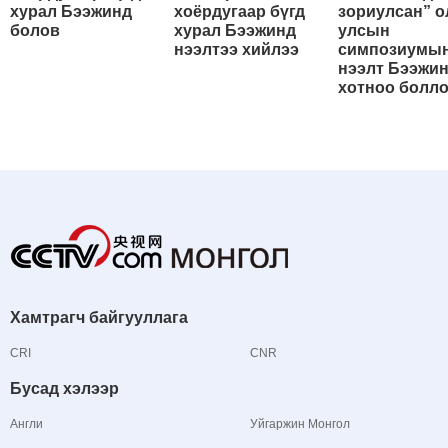
хурал Бээжинд
хоёрдугаар бүгд
зориулсан” о
болов
хурал Бээжинд
улсын
нээлтээ хийлээ
симпозиумы
нээлт Бээжи
хотноо болл
Хамтрагч байгууллага
CRI
CNR
Бусад хэлээр
Англи
Уйгаржин Монгол