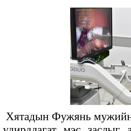
Хятадын Фужянь мужийн 
удирдлагат мэс заслыг 