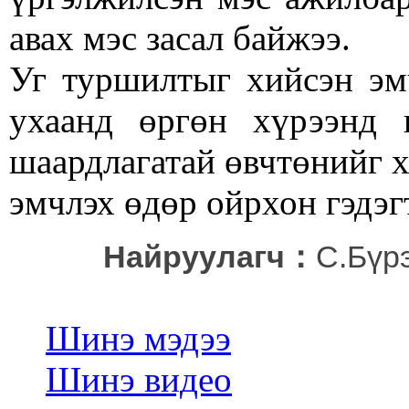
авах мэс засал байжээ.
Уг туршилтыг хийсэн эм
ухаанд өргөн хүрээнд н
шаардлагатай өвчтөнийг х
эмчлэх өдөр ойрхон гэдэгт
Найруулагч：
С.Бүр
Шинэ мэдээ
Шинэ видео