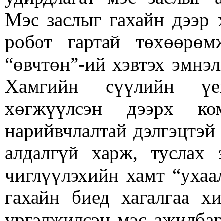
Мэс заслыг гахайн дээр 
робот гартай төхөөрө
“өвчтөн”-ий хэвтэх эмнэл
Хамгийн сүүлийн үе
хөгжүүлсэн дээрх к
нарийвчлалтай дэлгэцтэй
алдалгүй харж, туслах 
чиглүүлэхийн хамт “ухаа
гахайн биед хагалгаа х
үргэлжилсэн мэс ажилбар