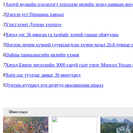
1
Анхуй мужийн цэцэрлэгт хүрээлэн өвлийн эхэнд намрын өнг
2
Цэнхэр уст Пиншань хавцал
3
Үзэсгэлэнт Дэтиан хүрхрээ
4
Хятад улс 36 мянган га талбайг хүний гараар ойжуулна
5
Ногоон эрчим хүчний суурилагдсан хүчин чадал 20.8 хувиар 
6
Цайны тариалангийн өвлийн үзэмж
7
Хятад-Европ чиглэлийн 3000 гаруй галт тэрэг Монгол Улсын
8
Хоёр цаг туулдаг замыг 30 минутанд
9
Дунтин нууранд хун шувууд өвөлжихөөр иржээ
Шинэ мэдээ