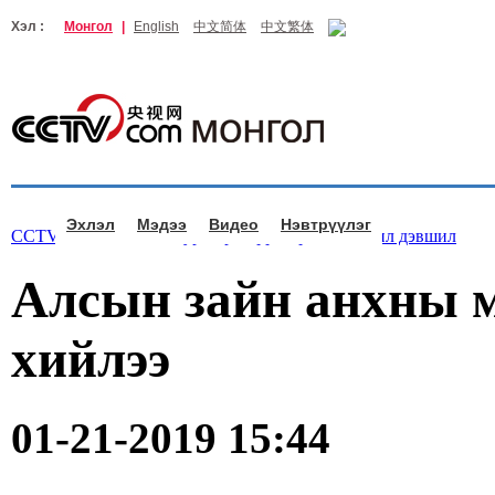
Хэл :
Монгол
|
English
中文简体
中文繁体
Эхлэл
Мэдээ
Видео
Нэвтрүүлэг
CCTV.com Монгол >
Зургаар өгүүлэхүй
>
Хөгжил дэвшил
Алсын зайн анхны 
хийлээ
01-21-2019 15:44