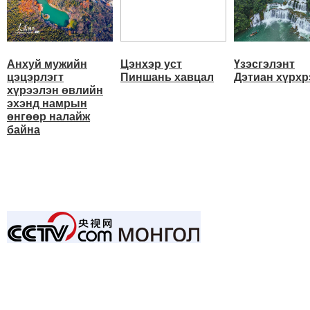
Анхуй мужийн
Цэнхэр уст
Үзэсгэлэнт
цэцэрлэгт
Пиншань хавцал
Дэтиан хүрхр
хүрээлэн өвлийн
эхэнд намрын
өнгөөр налайж
байна