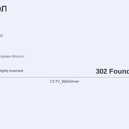
NR
гаржин Монгол
302 Foun
rights reserved.
CCTV_WebServer