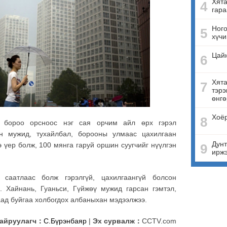
Хята
4
гара
Ного
5
хүчи
Цай
6
Хята
7
тэрэ
өнгө
Хоёр
8
бороо орсноос нэг сая орчим айл өрх гэрэл
ун мужид, тухайлбал, борооны улмаас цахилгаан
Дунт
 үер болж, 100 мянга гаруй оршин суугчийг нүүлгэн
9
ирж
саатлаас болж гэрэлгүй, цахилгаангүй болсон
. Хайнань, Гуаньси, Гүйжөү мужид гарсан гэмтэл,
аад буйгаа холбогдох албаныхан мэдээлжээ.
айруулагч：
С.Бүрэнбаяр
|
Эх сурвалж：
CCTV.com