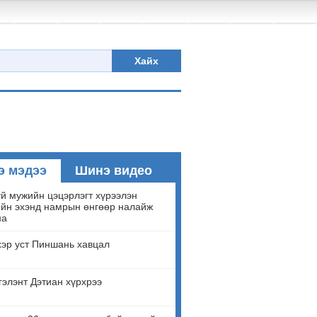
Хайх
э мэдээ
Шинэ видео
й мужийн цэцэрлэгт хүрээлэн
йн эхэнд намрын өнгөөр налайж
на
эр уст Пиншань хавцал
гэлэнт Дэтиан хүрхрээ