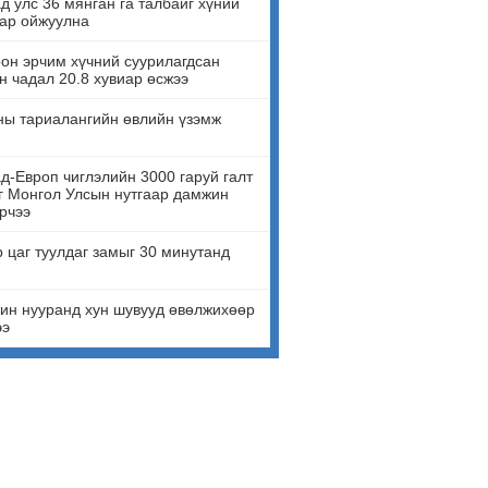
д улс 36 мянган га талбайг хүний
ар ойжуулна
он эрчим хүчний суурилагдсан
н чадал 20.8 хувиар өсжээ
ны тариалангийн өвлийн үзэмж
д-Европ чиглэлийн 3000 гаруй галт
г Монгол Улсын нутгаар дамжин
рчээ
 цаг туулдаг замыг 30 минутанд
ин нууранд хун шувууд өвөлжихөөр
ээ