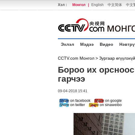
Хэл :
Монгол
|
English
中文简体
中文
Эхлэл
Мэдээ
Видео
Нэвтрү
CCTV.com Монгол >
Зургаар өгүүлэхү
Бороо их орсноос
гарчээ
09-04-2018 15:41
Share on facebook
Share on google
Share on twitter
Share on sinaweibo