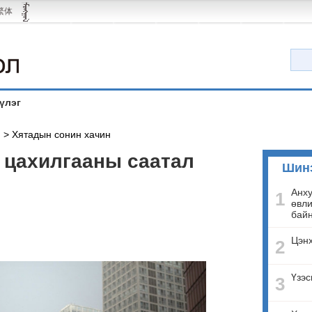
繁体
үлэг
й
>
Хятадын сонин хачин
 цахилгааны саатал
Шин
Анху
1
өвли
бай
Цэнх
2
Үзэс
3