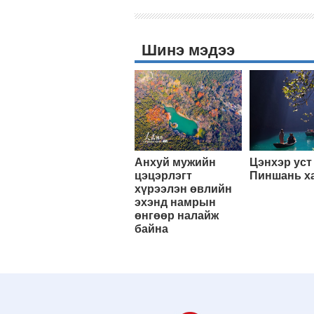
Шинэ мэдээ
Анхуй мужийн
Цэнхэр уст
цэцэрлэгт
Пиншань х
хүрээлэн өвлийн
эхэнд намрын
өнгөөр налайж
байна