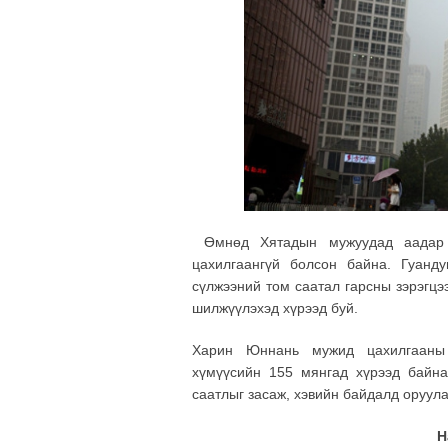
Өмнөд Хятадын мужуудад аадар 
цахилгаангүй болсон байна. Гуанд
сүлжээний том саатал гарсны зэрэгцээ
шилжүүлэхэд хүрээд буй.
Харин Юннань мужид цахилгааны 
хүмүүсийн 155 мянгад хүрээд байна
саатлыг засаж, хэвийн байдалд оруул
Н