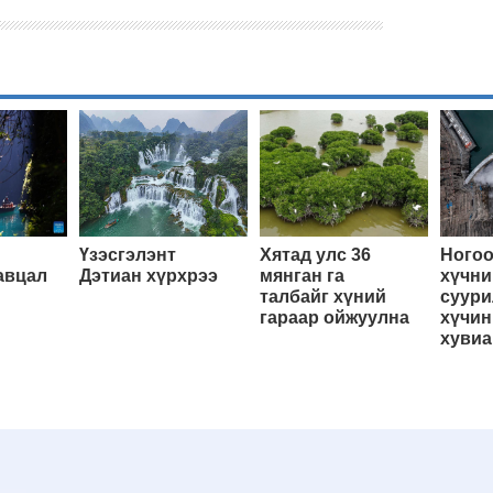
Үзэсгэлэнт
Хятад улс 36
Ногоо
авцал
Дэтиан хүрхрээ
мянган га
хүчни
талбайг хүний
суури
гараар ойжуулна
хүчин
хувиа