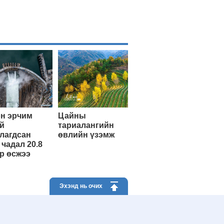
н эрчим
Цайны
й
тариалангийн
лагдсан
өвлийн үзэмж
 чадал 20.8
р өсжээ
Эхэнд нь очих