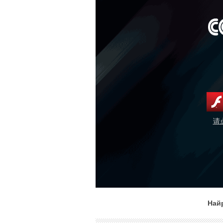
请
Най