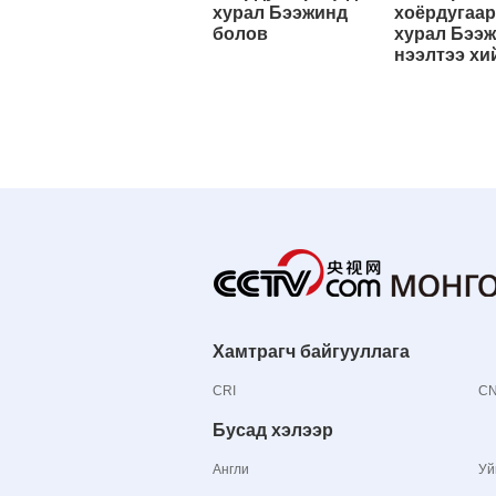
хурал Бээжинд
хоёрдугаар
болов
хурал Бээ
нээлтээ хи
Хамтрагч байгууллага
CRI
C
Бусад хэлээр
Англи
Уй