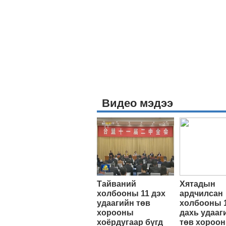
Видео мэдээ
Тайваний
Хятадын
холбооны 11 дэх
ардчилсан
удаагийн төв
холбооны 
хорооны
дахь удааг
хоёрдугаар бүгд
төв хороо