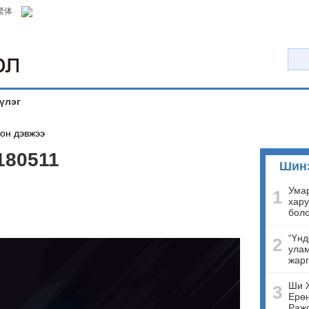
繁体
үлэг
он дэвжээ
180511
Шин
Умар
1
хару
бол
“Үнд
2
улам
жарг
Ши 
3
Ерөн
Ражо