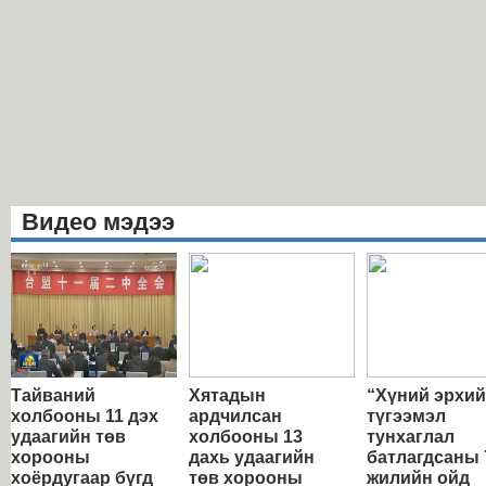
Видео мэдээ
Тайваний
Хятадын
“Хүний эрхи
холбооны 11 дэх
ардчилсан
түгээмэл
удаагийн төв
холбооны 13
тунхаглал
хорооны
дахь удаагийн
батлагдсаны 
хоёрдугаар бүгд
төв хорооны
жилийн ойд