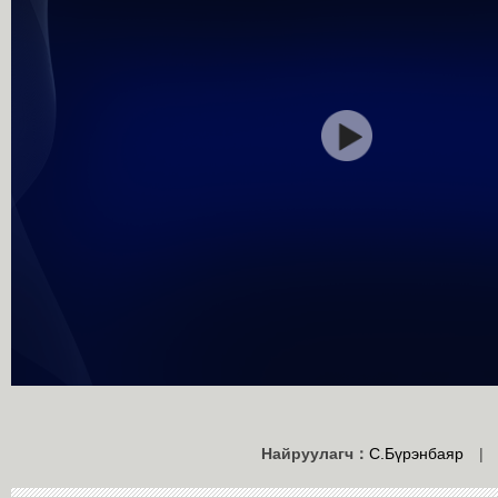
Найруулагч：
С.Бүрэнбаяр