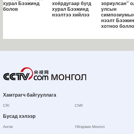
хурал Бээжинд
хоёрдугаар бүгд
зориулсан” о
болов
хурал Бээжинд
улсын
нээлтээ хийлээ
симпозиумы
нээлт Бээжи
хотноо болл
Хамтрагч байгууллага
CRI
CNR
Бусад хэлээр
Англи
Уйгаржин Монгол