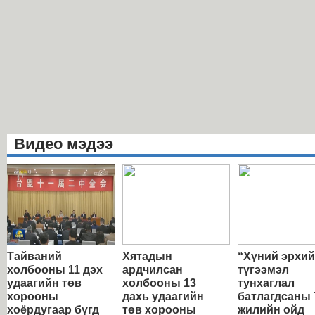
Видео мэдээ
Тайваний
Хятадын
“Хүний эрхи
холбооны 11 дэх
ардчилсан
түгээмэл
удаагийн төв
холбооны 13
тунхаглал
хорооны
дахь удаагийн
батлагдсаны 
хоёрдугаар бүгд
төв хорооны
жилийн ойд