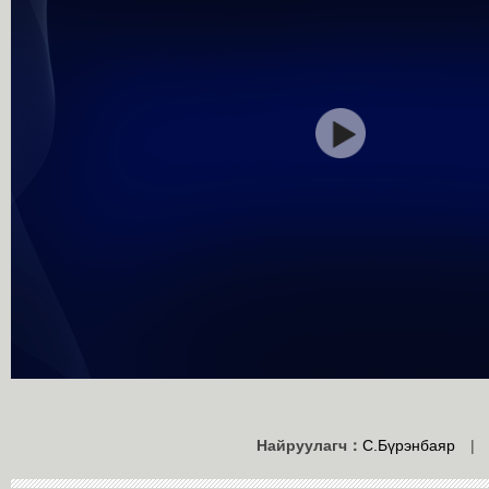
Найруулагч：
С.Бүрэнбаяр