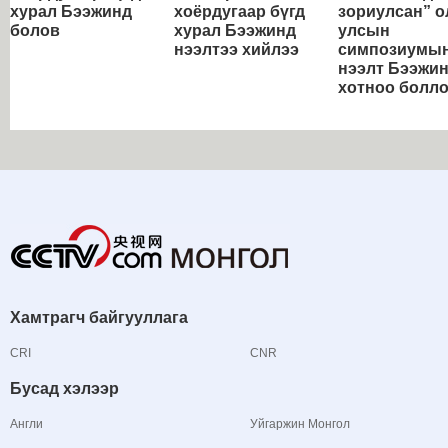
хурал Бээжинд
хоёрдугаар бүгд
зориулсан” о
болов
хурал Бээжинд
улсын
нээлтээ хийлээ
симпозиумы
нээлт Бээжи
хотноо болл
Хамтрагч байгууллага
CRI
CNR
Бусад хэлээр
Англи
Уйгаржин Монгол