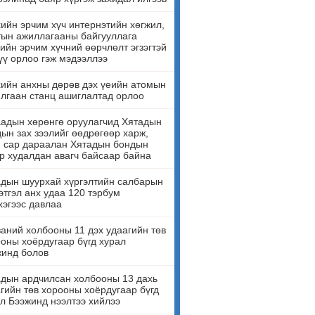
ийн эрчим хүч интернэтийн хөгжил,
ын ажиллагааны байгууллага
ийн эрчим хүчний өөрчлөлт эгзэгтэй
үү орлоо гэж мэдээллээ
ийн анхны дөрөв дэх үеийн атомын
лгаан станц ашиглалтад орлоо
адын хөрөнгө оруулагчид Хятадын
ын зах зээлийг өөдрөгөөр харж,
н сар дараалан Хятадын бондын
р худалдан авагч байсаар байна
дын шуурхай хүргэлтийн салбарын
этгэл анх удаа 120 тэрбум
эгээс давлаа
аний холбооны 11 дэх удаагийн төв
оны хоёрдугаар бүгд хурал
жинд болов
дын ардчилсан холбооны 13 дахь
гийн төв хорооны хоёрдугаар бүгд
л Бээжинд нээлтээ хийлээ