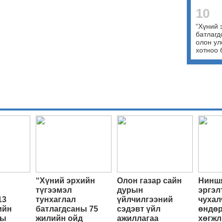
10
“Хүний 
батлагд
олон ул
хотноо 
“Хүний эрхийн
Олон газар сайн
Ниншя
түгээмэл
дурын
эргэл
13
тунхаглал
үйлчилгээний
чухал
ийн
батлагдсаны 75
сэдэвт үйл
өндөр
ны
жилийн ойд
ажиллагаа
хөгжл