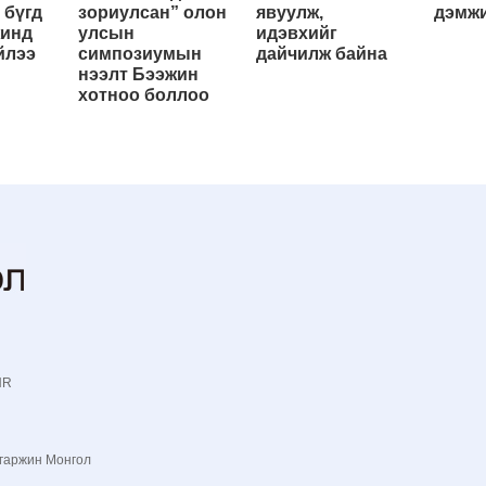
 бүгд
зориулсан” олон
явуулж,
дэмжи
жинд
улсын
идэвхийг
йлээ
симпозиумын
дайчилж байна
нээлт Бээжин
хотноо боллоо
NR
гаржин Монгол