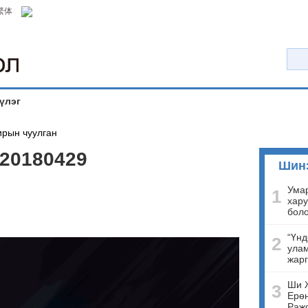
繁体
үлэг
рын чуулган
20180429
Шин
Умар
1
хару
бол
“Үнд
2
улам
жарг
Ши 
3
Ерөн
Ражо