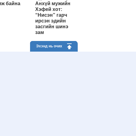
ж байна
Анхүй мужийн
Хэфей хот:
“Нисэн” гарч
ирсэн эдийн
засгийн шинэ
зам
Эхэнд нь очих