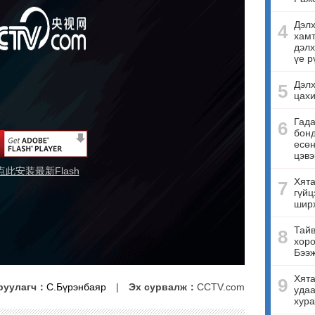
Дэлх
4
хамт
дэлх
үе р
Дэлх
5
цахи
Гада
6
бонд
есө
цэвэ
点此安装最新Flash
Хята
7
гүйц
ширх
Тайв
8
хоро
Бээ
Хята
9
руулагч：
С.Бүрэнбаяр
|
Эх сурвалж：
CCTV.com
удаа
хура