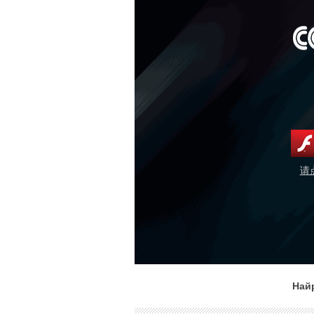
请
Най