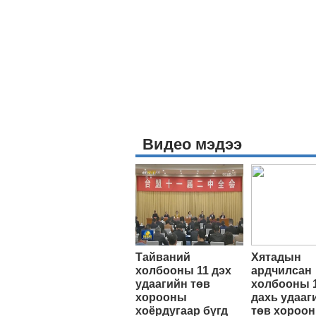
Видео мэдээ
Тайваний
Хятадын
холбооны 11 дэх
ардчилсан
удаагийн төв
холбооны 
хорооны
дахь удааг
хоёрдугаар бүгд
төв хороо