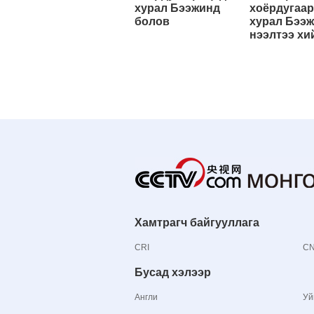
хурал Бээжинд
хоёрдугаар
болов
хурал Бээ
нээлтээ хи
Хамтрагч байгууллага
CRI
C
Бусад хэлээр
Англи
Уй