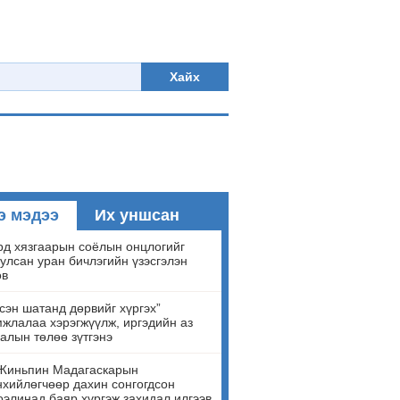
Хайх
э мэдээ
Их уншсан
д хязгаарын соёлын онцлогийг
улсан уран бичлэгийн үзэсгэлэн
ов
сэн шатанд дөрвийг хүргэх”
жлалаа хэрэгжүүлж, иргэдийн аз
алын төлөө зүтгэнэ
Жиньпин Мадагаскарын
хийлөгчөөр дахин сонгогдсон
элинад баяр хүргэж захидал илгээв