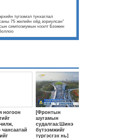
эрхийн түгээмэл тунхаглал
саны 75 жилийн ойд зориулсан”
сын симпозиумын нээлт Бээжин
боллоо
 ногоон
[Фронтын
тийг
шугамын
чилж,
судалгаа:Шинэ
 чансаатай
бүтээмжийг
ийг
түргэсгэх нь]