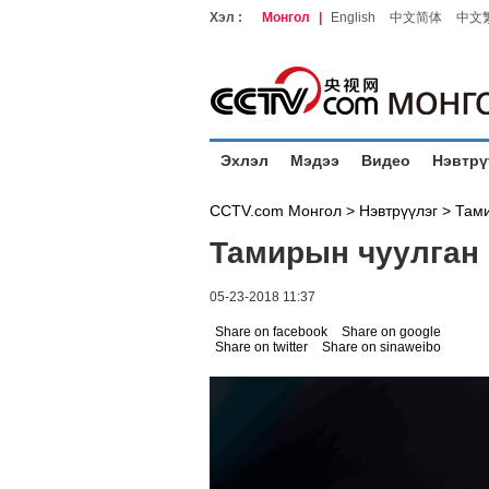
Хэл :
Монгол
|
English
中文简体
中文
Эхлэл
Мэдээ
Видео
Нэвтрү
CCTV.com Монгол >
Нэвтрүүлэг
>
Тами
Тамирын чуулган 
05-23-2018 11:37
Share on facebook
Share on google
Share on twitter
Share on sinaweibo