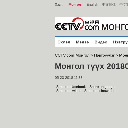
Хэл :
Монгол
|
English
中文简体
中文
Эхлэл
Мэдээ
Видео
Нэвтрү
CCTV.com Монгол >
Нэвтрүүлэг
>
Монг
Монгол түүх 2018
05-23-2018 11:33
Share on facebook
Share on google
Share on twitter
Share on sinaweibo