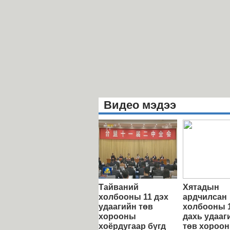
Видео мэдээ
Тайваний
Хятадын
холбооны 11 дэх
ардчилсан
удаагийн төв
холбооны 
хорооны
дахь удааг
хоёрдугаар бүгд
төв хороо