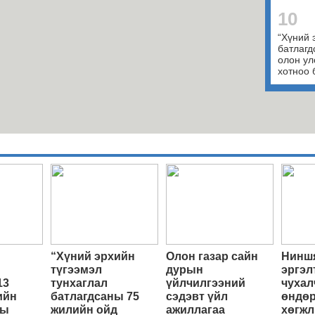
10
“Хүний 
батлагд
олон ул
хотноо 
“Хүний эрхийн
Олон газар сайн
Ниншя
түгээмэл
дурын
эргэл
13
тунхаглал
үйлчилгээний
чухал
ийн
батлагдсаны 75
сэдэвт үйл
өндөр
ны
жилийн ойд
ажиллагаа
хөгжл