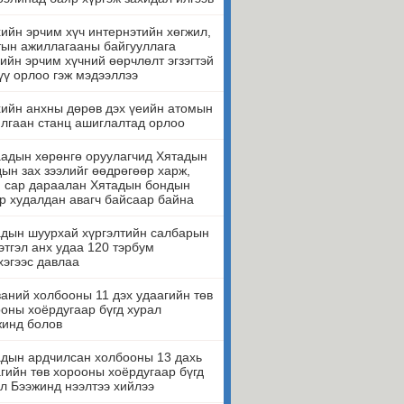
ийн эрчим хүч интернэтийн хөгжил,
ын ажиллагааны байгууллага
ийн эрчим хүчний өөрчлөлт эгзэгтэй
үү орлоо гэж мэдээллээ
ийн анхны дөрөв дэх үеийн атомын
лгаан станц ашиглалтад орлоо
адын хөрөнгө оруулагчид Хятадын
ын зах зээлийг өөдрөгөөр харж,
н сар дараалан Хятадын бондын
р худалдан авагч байсаар байна
дын шуурхай хүргэлтийн салбарын
этгэл анх удаа 120 тэрбум
эгээс давлаа
аний холбооны 11 дэх удаагийн төв
оны хоёрдугаар бүгд хурал
жинд болов
дын ардчилсан холбооны 13 дахь
гийн төв хорооны хоёрдугаар бүгд
л Бээжинд нээлтээ хийлээ