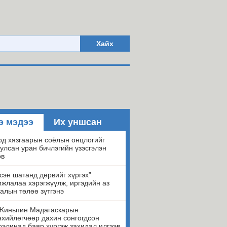
Хайх
э мэдээ
Их уншсан
д хязгаарын соёлын онцлогийг
улсан уран бичлэгийн үзэсгэлэн
ов
сэн шатанд дөрвийг хүргэх”
жлалаа хэрэгжүүлж, иргэдийн аз
алын төлөө зүтгэнэ
Жиньпин Мадагаскарын
хийлөгчөөр дахин сонгогдсон
элинад баяр хүргэж захидал илгээв