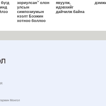
 бүгд
зориулсан” олон
явуулж,
дэмжи
жинд
улсын
идэвхийг
йлээ
симпозиумын
дайчилж байна
нээлт Бээжин
хотноо боллоо
NR
гаржин Монгол