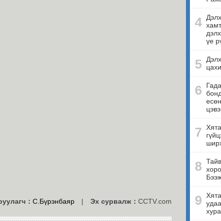
Дэлх
4
хамт
дэлх
үе р
Дэлх
5
цахи
Гада
6
бонд
есө
цэвэ
Хята
7
гүйц
ширх
Тайв
8
хоро
Бээ
Хята
9
руулагч：
С.Бүрэнбаяр
|
Эх сурвалж：
CCTV.com
удаа
хура