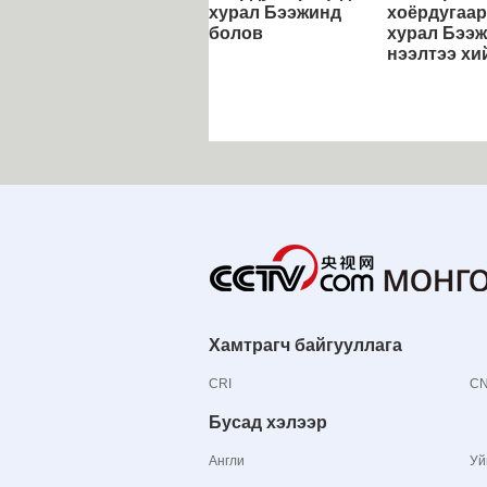
хурал Бээжинд
хоёрдугаар
болов
хурал Бээ
нээлтээ хи
Хамтрагч байгууллага
CRI
C
Бусад хэлээр
Англи
Уй