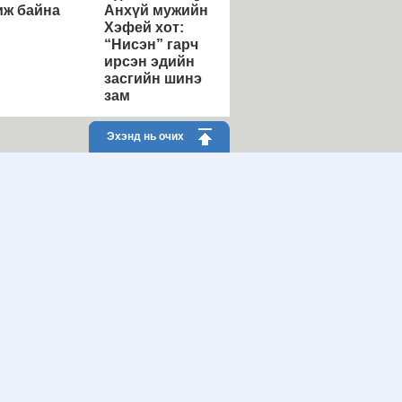
ж байна
Анхүй мужийн
Хэфей хот:
“Нисэн” гарч
ирсэн эдийн
засгийн шинэ
зам
Эхэнд нь очих