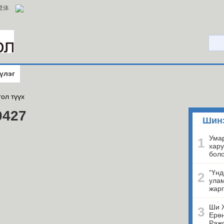
繁体
үлэг
ол түүх
0427
Шин
Умар
1
хару
бол
“Үнд
2
улам
жарг
Ши 
3
Ерөн
Ражо