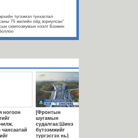
эрхийн түгээмэл тунхаглал
саны 75 жилийн ойд зориулсан”
сын симпозиумын нээлт Бээжин
боллоо
 ногоон
[Фронтын
тийг
шугамын
чилж,
судалгаа:Шинэ
 чансаатай
бүтээмжийг
ийг
түргэсгэх нь]