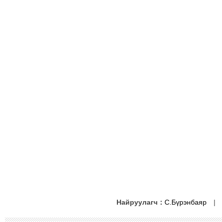
Найруулагч：
С.Бүрэнбаяр