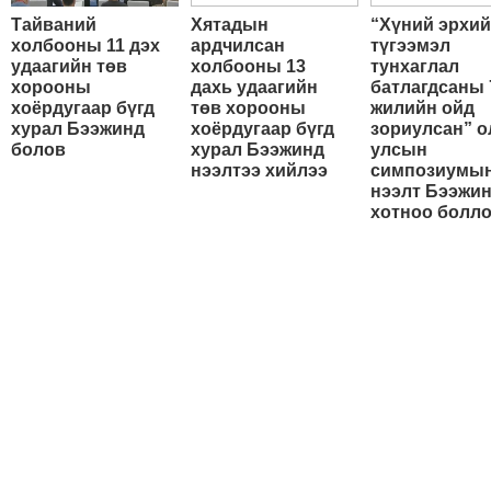
Тайваний
Хятадын
“Хүний эрхи
холбооны 11 дэх
ардчилсан
түгээмэл
удаагийн төв
холбооны 13
тунхаглал
хорооны
дахь удаагийн
батлагдсаны 
хоёрдугаар бүгд
төв хорооны
жилийн ойд
хурал Бээжинд
хоёрдугаар бүгд
зориулсан” о
болов
хурал Бээжинд
улсын
нээлтээ хийлээ
симпозиумы
нээлт Бээжи
хотноо болл