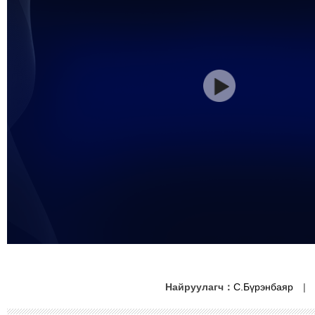
Найруулагч：
С.Бүрэнбаяр