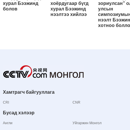
хурал Бээжинд
хоёрдугаар бүгд
зориулсан” о
болов
хурал Бээжинд
улсын
нээлтээ хийлээ
симпозиумы
нээлт Бээжи
хотноо болл
Хамтрагч байгууллага
CRI
CNR
Бусад хэлээр
Англи
Уйгаржин Монгол