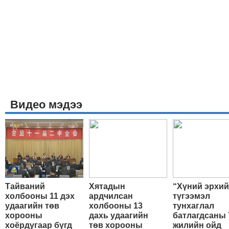
Видео мэдээ
Тайваний
Хятадын
“Хүний эрхи
холбооны 11 дэх
ардчилсан
түгээмэл
удаагийн төв
холбооны 13
тунхаглал
хорооны
дахь удаагийн
батлагдсаны 
хоёрдугаар бүгд
төв хорооны
жилийн ойд