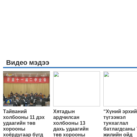
Видео мэдээ
Тайваний
Хятадын
“Хүний эрхи
холбооны 11 дэх
ардчилсан
түгээмэл
удаагийн төв
холбооны 13
тунхаглал
хорооны
дахь удаагийн
батлагдсаны 
хоёрдугаар бүгд
төв хорооны
жилийн ойд