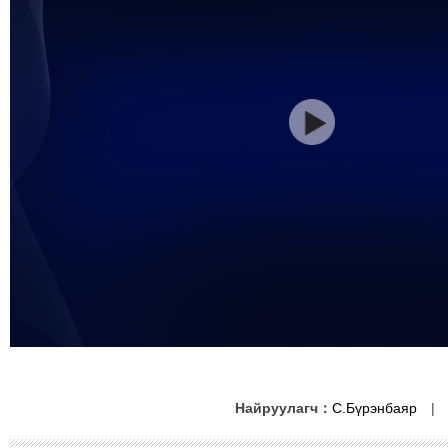
Найруулагч：
С.Бүрэнбаяр