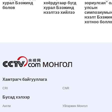
хурал Бээжинд
хоёрдугаар бүгд
зориулсан” о
болов
хурал Бээжинд
улсын
нээлтээ хийлээ
симпозиумы
нээлт Бээжи
хотноо болл
Хамтрагч байгууллага
CRI
CNR
Бусад хэлээр
Англи
Уйгаржин Монгол