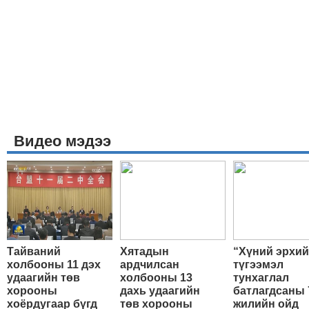
Видео мэдээ
Тайваний
Хятадын
“Хүний эрхи
холбооны 11 дэх
ардчилсан
түгээмэл
удаагийн төв
холбооны 13
тунхаглал
хорооны
дахь удаагийн
батлагдсаны 
хоёрдугаар бүгд
төв хорооны
жилийн ойд