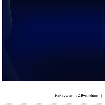
未能获得视频数据
Найруулагч：
С.Бүрэнбаяр