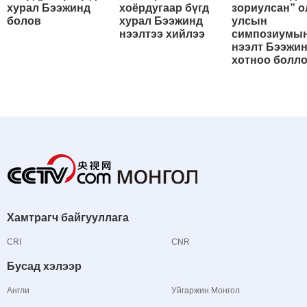
хурал Бээжинд
хоёрдугаар бүгд
зориулсан” о
болов
хурал Бээжинд
улсын
нээлтээ хийлээ
симпозиумы
нээлт Бээжи
хотноо болл
Хамтрагч байгууллага
CRI
CNR
Бусад хэлээр
Англи
Уйгаржин Монгол