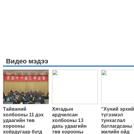
Видео мэдээ
Тайваний
Хятадын
“Хүний эрхи
холбооны 11 дэх
ардчилсан
түгээмэл
удаагийн төв
холбооны 13
тунхаглал
хорооны
дахь удаагийн
батлагдсаны 
хоёрдугаар бүгд
төв хорооны
жилийн ойд