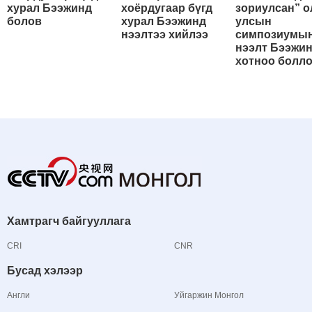
хурал Бээжинд
хоёрдугаар бүгд
зориулсан” о
болов
хурал Бээжинд
улсын
нээлтээ хийлээ
симпозиумы
нээлт Бээжи
хотноо болл
Хамтрагч байгууллага
CRI
CNR
Бусад хэлээр
Англи
Уйгаржин Монгол