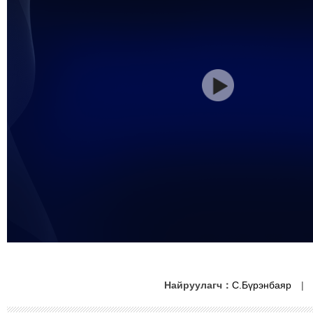
Найруулагч：
С.Бүрэнбаяр