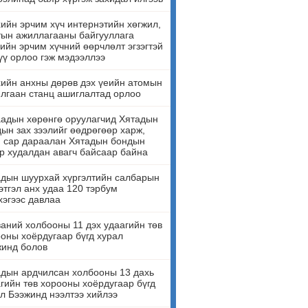
ийн эрчим хүч интернэтийн хөгжил,
ын ажиллагааны байгууллага
ийн эрчим хүчний өөрчлөлт эгзэгтэй
үү орлоо гэж мэдээллээ
ийн анхны дөрөв дэх үеийн атомын
лгаан станц ашиглалтад орлоо
адын хөрөнгө оруулагчид Хятадын
ын зах зээлийг өөдрөгөөр харж,
н сар дараалан Хятадын бондын
р худалдан авагч байсаар байна
дын шуурхай хүргэлтийн салбарын
этгэл анх удаа 120 тэрбум
эгээс давлаа
аний холбооны 11 дэх удаагийн төв
оны хоёрдугаар бүгд хурал
жинд болов
дын ардчилсан холбооны 13 дахь
гийн төв хорооны хоёрдугаар бүгд
л Бээжинд нээлтээ хийлээ