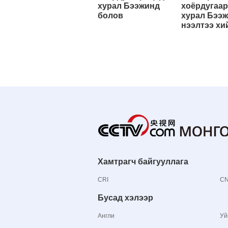
хурал Бээжинд
хоёрдугаар
болов
хурал Бээ
нээлтээ хи
Хамтрагч байгууллага
CRI
C
Бусад хэлээр
Англи
Уй