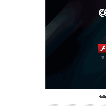
请
Най