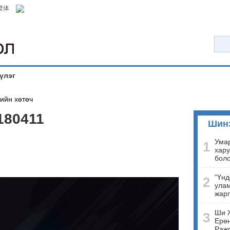
繁体
үлэг
ийн хөтөч
180411
Шин
Умар
1
хару
бол
“Үнд
2
улам
жарг
Ши 
3
Ерөн
Ражо