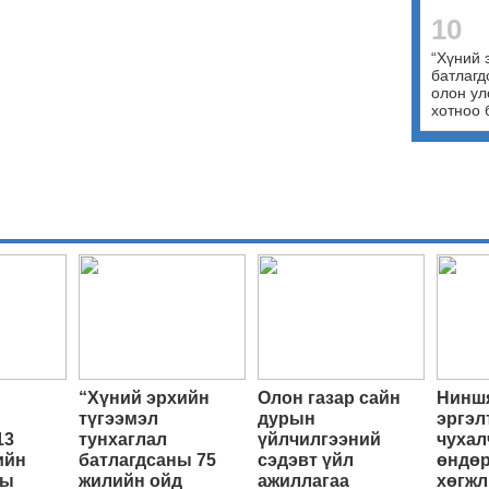
10
“Хүний 
батлагд
олон ул
хотноо 
“Хүний эрхийн
Олон газар сайн
Ниншя
түгээмэл
дурын
эргэл
13
тунхаглал
үйлчилгээний
чухал
ийн
батлагдсаны 75
сэдэвт үйл
өндөр
ны
жилийн ойд
ажиллагаа
хөгжл