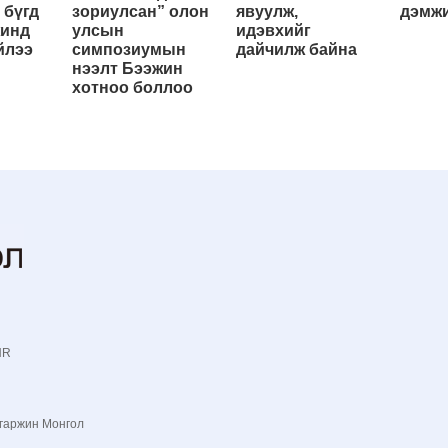
 бүгд
зориулсан” олон
явуулж,
дэмжи
жинд
улсын
идэвхийг
йлээ
симпозиумын
дайчилж байна
нээлт Бээжин
хотноо боллоо
NR
гаржин Монгол