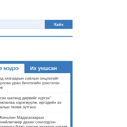
Хайх
э мэдээ
Их уншсан
д хязгаарын соёлын онцлогийг
улсан уран бичлэгийн үзэсгэлэн
ов
сэн шатанд дөрвийг хүргэх”
жлалаа хэрэгжүүлж, иргэдийн аз
алын төлөө зүтгэнэ
Жиньпин Мадагаскарын
хийлөгчөөр дахин сонгогдсон
элинад баяр хүргэж захидал илгээв