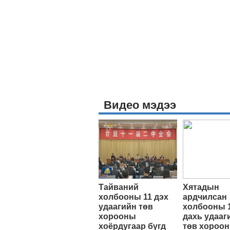
Видео мэдээ
Тайваний
Хятадын
холбооны 11 дэх
ардчилсан
удаагийн төв
холбооны 
хорооны
дахь удааг
хоёрдугаар бүгд
төв хороо