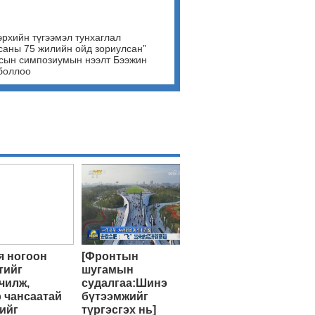
эрхийн түгээмэл тунхаглал
саны 75 жилийн ойд зориулсан”
сын симпозиумын нээлт Бээжин
боллоо
 ногоон
[Фронтын
тийг
шугамын
чилж,
судалгаа:Шинэ
 чансаатай
бүтээмжийг
ийг
түргэсгэх нь]