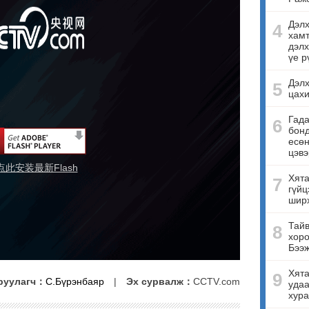
Дэлх
4
хамт
дэлх
үе р
Дэлх
5
цахи
Гада
6
бонд
есө
цэвэ
点此安装最新Flash
Хята
7
гүйц
ширх
Тайв
8
хоро
Бээ
Хята
9
руулагч：
С.Бүрэнбаяр
|
Эх сурвалж：
CCTV.com
удаа
хура