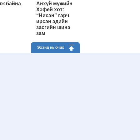
ж байна
Анхүй мужийн
Хэфей хот:
“Нисэн” гарч
ирсэн эдийн
засгийн шинэ
зам
Эхэнд нь очих