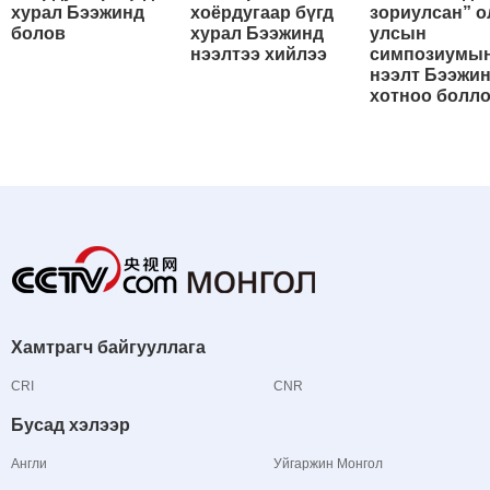
хурал Бээжинд
хоёрдугаар бүгд
зориулсан” о
болов
хурал Бээжинд
улсын
нээлтээ хийлээ
симпозиумы
нээлт Бээжи
хотноо болл
Хамтрагч байгууллага
CRI
CNR
Бусад хэлээр
Англи
Уйгаржин Монгол