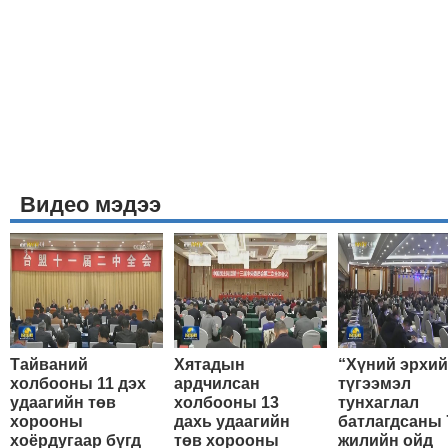
Видео мэдээ
Тайваний
Хятадын
“Хүний эрхи
холбооны 11 дэх
ардчилсан
түгээмэл
удаагийн төв
холбооны 13
тунхаглал
хорооны
дахь удаагийн
батлагдсаны 
хоёрдугаар бүгд
төв хорооны
жилийн ойд