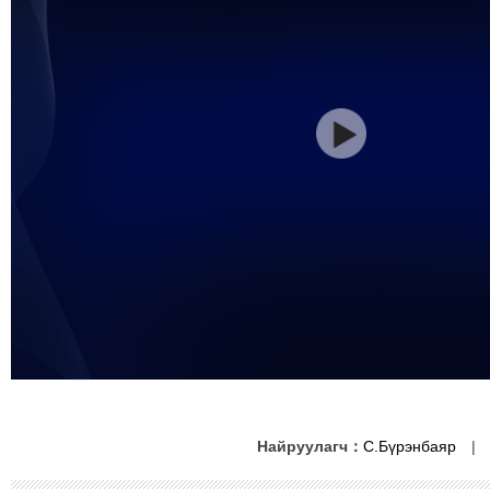
Найруулагч：
С.Бүрэнбаяр