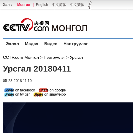
Хэл :
Монгол
|
English
中文简体
中文繁体
Эхлэл
Мэдээ
Видео
Нэвтрүүлэг
CCTV.com Монгол >
Нэвтрүүлэг
>
Урсгал
Урсгал 20180411
05-23-2018 11:10
Share on facebook
Share on google
Share on twitter
Share on sinaweibo