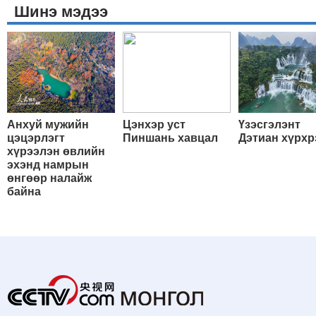
Шинэ мэдээ
Анхуй мужийн
Цэнхэр уст
Үзэсгэлэнт
цэцэрлэгт
Пиншань хавцал
Дэтиан хүрхр
хүрээлэн өвлийн
эхэнд намрын
өнгөөр налайж
байна