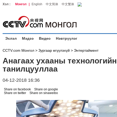
Хэл :
Монгол
|
English
中文简体
中文繁体
Эхлэл
Мэдээ
Видео
Нэвтрүүлэг
CCTV.com Монгол >
Зургаар өгүүлэхүй
>
Энтертаймент
Анагаах ухааны технологийн
танилцууллаа
04-12-2018 16:36
Share on facebook
Share on google
Share on twitter
Share on sinaweibo