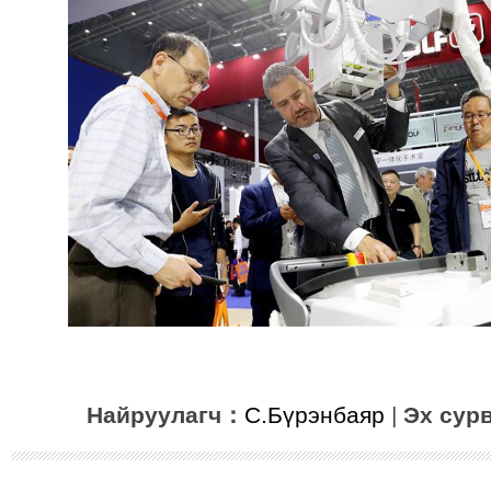
Найруулагч：
С.Бүрэнбаяр
|
Эх сур