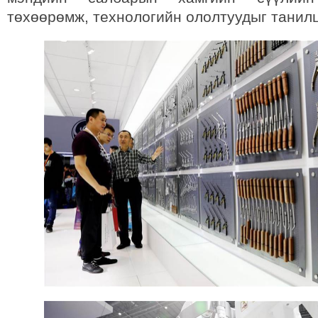
төхөөрөмж, технологийн ололтуудыг танил