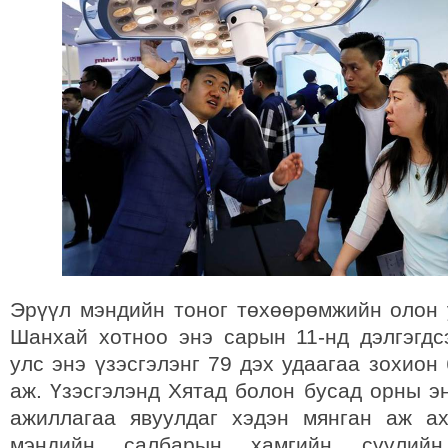
Эрүүл мэндийн тоног төхөөрөмжийн олон 
Шанхай хотноо энэ сарын 11-нд дэлгэгдс
улс энэ үзэсгэлэнг 79 дэх удаагаа зохион
аж. Үзэсгэлэнд Хятад болон бусад орны э
ажиллагаа явуулдаг хэдэн мянган аж а
мэндийн салбарын хамгийн сүүлий