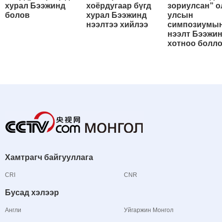
хурал Бээжинд
хоёрдугаар бүгд
зориулсан” о
болов
хурал Бээжинд
улсын
нээлтээ хийлээ
симпозиумы
нээлт Бээжи
хотноо болл
Хамтрагч байгууллага
CRI
CNR
Бусад хэлээр
Англи
Уйгаржин Монгол