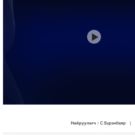
Найруулагч：
С.Бүрэнбаяр