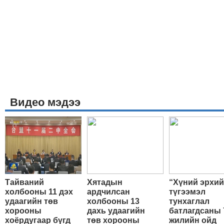
Видео мэдээ
Тайваний
Хятадын
“Хүний эрхи
холбооны 11 дэх
ардчилсан
түгээмэл
удаагийн төв
холбооны 13
тунхаглал
хорооны
дахь удаагийн
батлагдсаны 
хоёрдугаар бүгд
төв хорооны
жилийн ойд