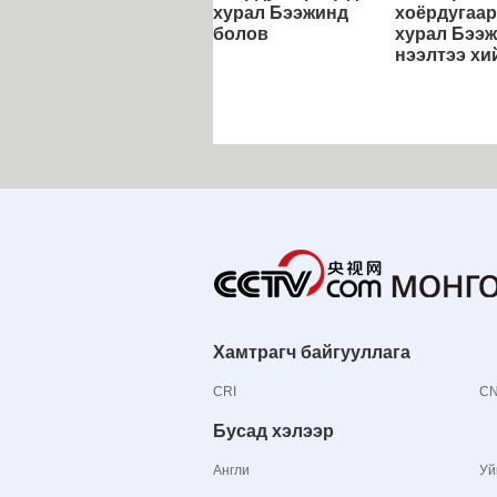
хурал Бээжинд
хоёрдугаар
болов
хурал Бээ
нээлтээ хи
Хамтрагч байгууллага
CRI
C
Бусад хэлээр
Англи
Уй