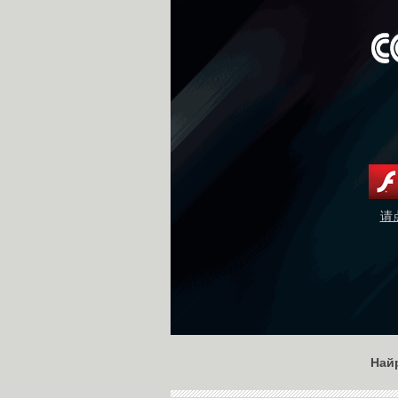
请
Най