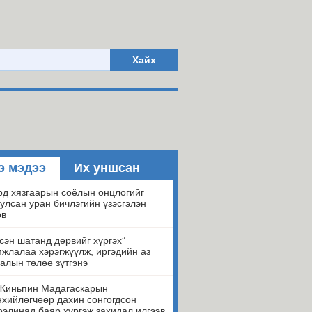
Хайх
э мэдээ
Их уншсан
д хязгаарын соёлын онцлогийг
улсан уран бичлэгийн үзэсгэлэн
ов
сэн шатанд дөрвийг хүргэх”
жлалаа хэрэгжүүлж, иргэдийн аз
алын төлөө зүтгэнэ
Жиньпин Мадагаскарын
хийлөгчөөр дахин сонгогдсон
элинад баяр хүргэж захидал илгээв