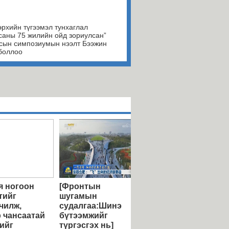
эрхийн түгээмэл тунхаглал
саны 75 жилийн ойд зориулсан”
сын симпозиумын нээлт Бээжин
боллоо
 ногоон
[Фронтын
тийг
шугамын
чилж,
судалгаа:Шинэ
 чансаатай
бүтээмжийг
ийг
түргэсгэх нь]