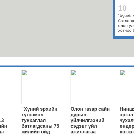
10
“Хүний 
батлагд
олон ул
хотноо 
“Хүний эрхийн
Олон газар сайн
Ниншя
түгээмэл
дурын
эргэл
13
тунхаглал
үйлчилгээний
чухал
ийн
батлагдсаны 75
сэдэвт үйл
өндөр
ны
жилийн ойд
ажиллагаа
хөгжл