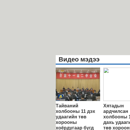
Видео мэдээ
Тайваний
Хятадын
холбооны 11 дэх
ардчилсан
удаагийн төв
холбооны 
хорооны
дахь удааг
хоёрдугаар бүгд
төв хороо