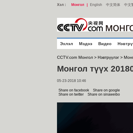
Хэл :
Монгол
|
English
中文简体
中文
Эхлэл
Мэдээ
Видео
Нэвтрү
CCTV.com Монгол >
Нэвтрүүлэг
>
Монг
Монгол түүх 2018
05-23-2018 10:46
Share on facebook
Share on google
Share on twitter
Share on sinaweibo