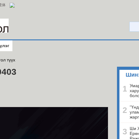
繁体
үлэг
ол түүх
0403
Шин
Умар
1
хару
бол
“Үнд
2
улам
жарг
Ши 
3
Ерөн
Ражо