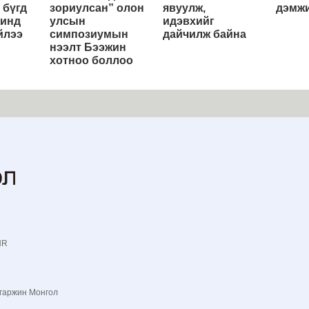
 бүгд
зориулсан” олон
явуулж,
дэмжи
жинд
улсын
идэвхийг
йлээ
симпозиумын
дайчилж байна
нээлт Бээжин
хотноо боллоо
NR
гаржин Монгол