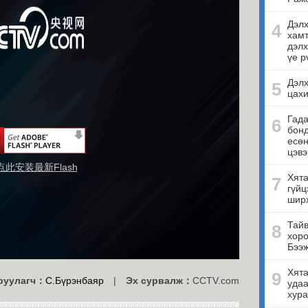
Дэлх
4
хамт
дэлх
үе р
Дэлх
5
цахи
Гада
6
бонд
есө
цэвэ
点此安装最新Flash
Хята
7
гүйц
ширх
Тайв
8
хоро
Бээ
Хята
9
руулагч：
С.Бүрэнбаяр
|
Эх сурвалж：
CCTV.com
удаа
хура