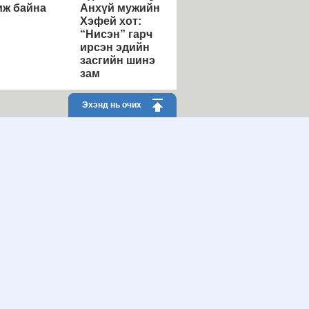
ж байна
Анхүй мужийн
Хэфей хот:
“Нисэн” гарч
ирсэн эдийн
засгийн шинэ
зам
Эхэнд нь очих