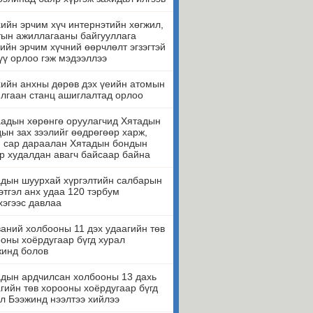
ийн эрчим хүч интернэтийн хөгжил,
ын ажиллагааны байгууллага
ийн эрчим хүчний өөрчлөлт эгзэгтэй
үү орлоо гэж мэдээллээ
ийн анхны дөрөв дэх үеийн атомын
лгаан станц ашиглалтад орлоо
адын хөрөнгө оруулагчид Хятадын
ын зах зээлийг өөдрөгөөр харж,
н сар дараалан Хятадын бондын
р худалдан авагч байсаар байна
дын шуурхай хүргэлтийн салбарын
этгэл анх удаа 120 тэрбум
эгээс давлаа
аний холбооны 11 дэх удаагийн төв
оны хоёрдугаар бүгд хурал
жинд болов
дын ардчилсан холбооны 13 дахь
гийн төв хорооны хоёрдугаар бүгд
л Бээжинд нээлтээ хийлээ