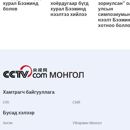
хурал Бээжинд
хоёрдугаар бүгд
зориулсан” о
болов
хурал Бээжинд
улсын
нээлтээ хийлээ
симпозиумы
нээлт Бээжи
хотноо болл
Хамтрагч байгууллага
CRI
CNR
Бусад хэлээр
Англи
Уйгаржин Монгол