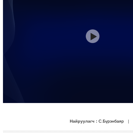
Найруулагч：
С.Бүрэнбаяр