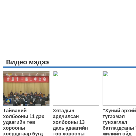
Видео мэдээ
Тайваний
Хятадын
“Хүний эрхи
холбооны 11 дэх
ардчилсан
түгээмэл
удаагийн төв
холбооны 13
тунхаглал
хорооны
дахь удаагийн
батлагдсаны 
хоёрдугаар бүгд
төв хорооны
жилийн ойд