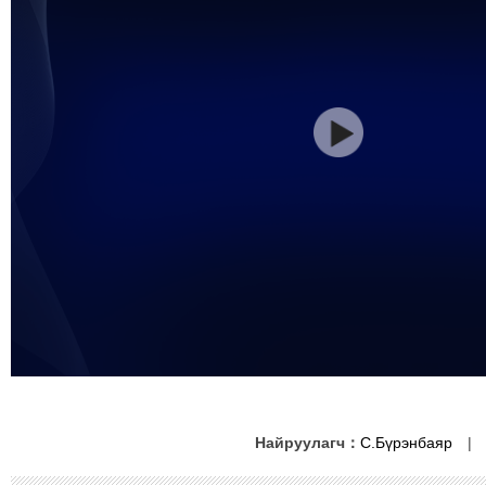
Найруулагч：
С.Бүрэнбаяр