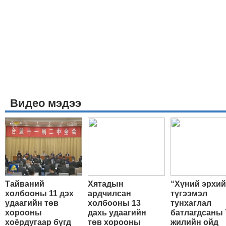
Видео мэдээ
Тайваний
Хятадын
“Хүний эрхи
холбооны 11 дэх
ардчилсан
түгээмэл
удаагийн төв
холбооны 13
тунхаглал
хорооны
дахь удаагийн
батлагдсаны 
хоёрдугаар бүгд
төв хорооны
жилийн ойд