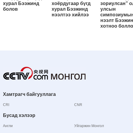
хурал Бээжинд
хоёрдугаар бүгд
зориулсан” о
болов
хурал Бээжинд
улсын
нээлтээ хийлээ
симпозиумы
нээлт Бээжи
хотноо болл
Хамтрагч байгууллага
CRI
CNR
Бусад хэлээр
Англи
Уйгаржин Монгол