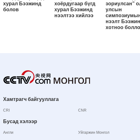
хурал Бээжинд
хоёрдугаар бүгд
зориулсан” о
болов
хурал Бээжинд
улсын
нээлтээ хийлээ
симпозиумы
нээлт Бээжи
хотноо болл
Хамтрагч байгууллага
CRI
CNR
Бусад хэлээр
Англи
Уйгаржин Монгол