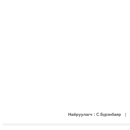
Найруулагч：
С.Бүрэнбаяр