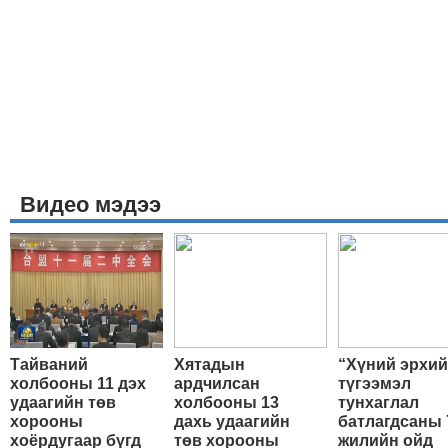
Видео мэдээ
Тайваний
Хятадын
“Хүний эрхи
холбооны 11 дэх
ардчилсан
түгээмэл
удаагийн төв
холбооны 13
тунхаглал
хорооны
дахь удаагийн
батлагдсаны 
хоёрдугаар бүгд
төв хорооны
жилийн ойд