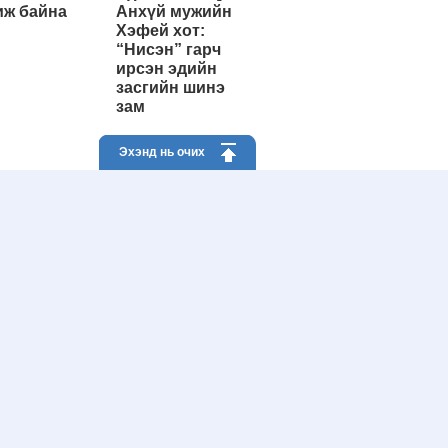
ж байна
Анхүй мужийн
Хэфей хот:
“Нисэн” гарч
ирсэн эдийн
засгийн шинэ
зам
Эхэнд нь очих