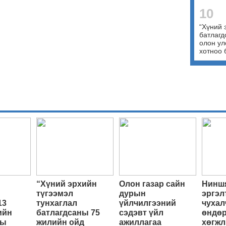
10
“Хүний 
батлагд
олон ул
хотноо 
“Хүний эрхийн
Олон газар сайн
Ниншя
түгээмэл
дурын
эргэл
13
тунхаглал
үйлчилгээний
чухал
ийн
батлагдсаны 75
сэдэвт үйл
өндөр
ны
жилийн ойд
ажиллагаа
хөгжл