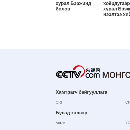
хурал Бээжинд
хоёрдугаар
болов
хурал Бээ
нээлтээ хи
Хамтрагч байгууллага
CRI
C
Бусад хэлээр
Англи
Уй