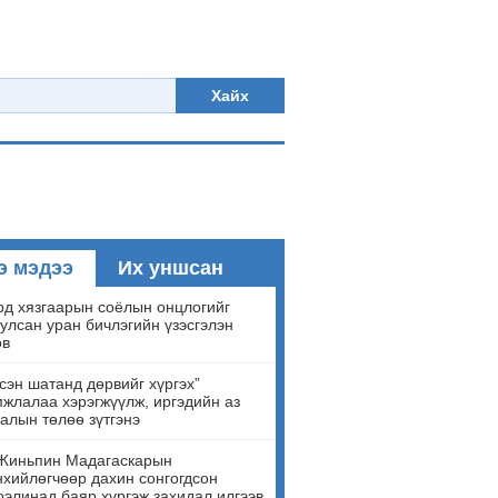
Хайх
э мэдээ
Их уншсан
д хязгаарын соёлын онцлогийг
улсан уран бичлэгийн үзэсгэлэн
ов
сэн шатанд дөрвийг хүргэх”
жлалаа хэрэгжүүлж, иргэдийн аз
алын төлөө зүтгэнэ
Жиньпин Мадагаскарын
хийлөгчөөр дахин сонгогдсон
элинад баяр хүргэж захидал илгээв