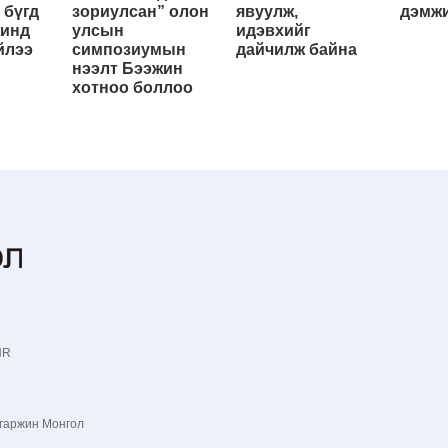
 бүгд
зориулсан” олон
явуулж,
дэмжи
жинд
улсын
идэвхийг
йлээ
симпозиумын
дайчилж байна
нээлт Бээжин
хотноо боллоо
NR
гаржин Монгол