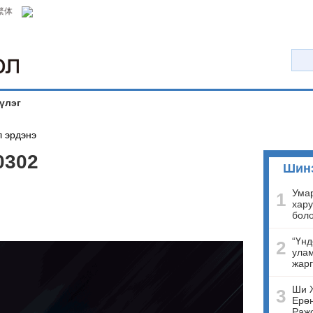
繁体
үлэг
 эрдэнэ
0302
Шин
Умар
1
хару
бол
“Үнд
2
улам
жарг
Ши 
3
Ерөн
Ражо