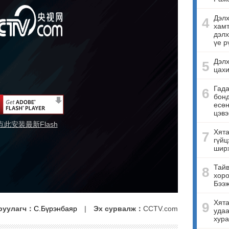
Дэлх
4
хамт
дэлх
үе р
Дэлх
5
цахи
Гада
6
бонд
есө
цэвэ
点此安装最新Flash
Хята
7
гүйц
ширх
Тайв
8
хоро
Бээ
Хята
9
руулагч：
С.Бүрэнбаяр
|
Эх сурвалж：
CCTV.com
удаа
хура