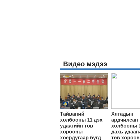
Видео мэдээ
Тайваний
Хятадын
холбооны 11 дэх
ардчилсан
удаагийн төв
холбооны 
хорооны
дахь удааг
хоёрдугаар бүгд
төв хороо