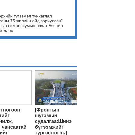
эрхийн түгээмэл тунхаглал
саны 75 жилийн ойд зориулсан”
сын симпозиумын нээлт Бээжин
боллоо
 ногоон
[Фронтын
тийг
шугамын
чилж,
судалгаа:Шинэ
 чансаатай
бүтээмжийг
ийг
түргэсгэх нь]