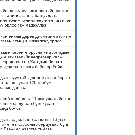
ийн эрчим хүч интернэтийн хөгжил,
ын ажиллагааны байгууллага
ийн эрчим хүчний өөрчлөлт эгзэгтэй
үү орлоо гэж мэдээллээ
ийн анхны дөрөв дэх үеийн атомын
лгаан станц ашиглалтад орлоо
адын хөрөнгө оруулагчид Хятадын
ын зах зээлийг өөдрөгөөр харж,
н сар дараалан Хятадын бондын
р худалдан авагч байсаар байна
дын шуурхай хүргэлтийн салбарын
этгэл анх удаа 120 тэрбум
эгээс давлаа
аний холбооны 11 дэх удаагийн төв
оны хоёрдугаар бүгд хурал
жинд болов
дын ардчилсан холбооны 13 дахь
гийн төв хорооны хоёрдугаар бүгд
л Бээжинд нээлтээ хийлээ