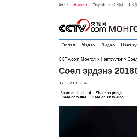
Хэл :
Монгол
|
English
中文简体
中文
Эхлэл
Мэдээ
Видео
Нэвтрү
CCTV.com Монгол >
Нэвтрүүлэг
>
Соёл
Соёл эрдэнэ 2018
05-22-2018 16:42
Share on facebook
Share on google
Share on twitter
Share on sinaweibo