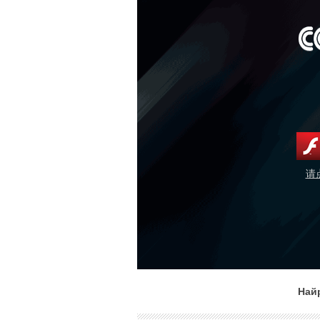
请
Най