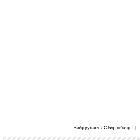
Найруулагч：
С.Бүрэнбаяр