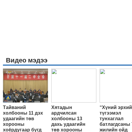
Видео мэдээ
Тайваний
Хятадын
“Хүний эрхи
холбооны 11 дэх
ардчилсан
түгээмэл
удаагийн төв
холбооны 13
тунхаглал
хорооны
дахь удаагийн
батлагдсаны 
хоёрдугаар бүгд
төв хорооны
жилийн ойд