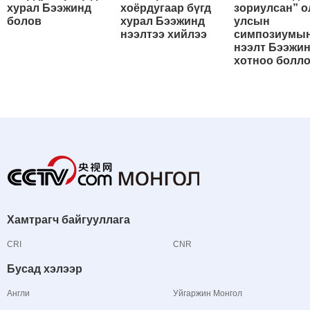
хурал Бээжинд
хоёрдугаар бүгд
зориулсан” о
болов
хурал Бээжинд
улсын
нээлтээ хийлээ
симпозиумы
нээлт Бээжи
хотноо болл
Хамтрагч байгууллага
CRI
CNR
Бусад хэлээр
Англи
Уйгаржин Монгол