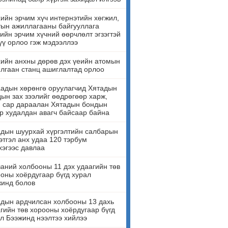
ийн эрчим хүч интернэтийн хөгжил,
ын ажиллагааны байгууллага
ийн эрчим хүчний өөрчлөлт эгзэгтэй
үү орлоо гэж мэдээллээ
ийн анхны дөрөв дэх үеийн атомын
лгаан станц ашиглалтад орлоо
адын хөрөнгө оруулагчид Хятадын
ын зах зээлийг өөдрөгөөр харж,
н сар дараалан Хятадын бондын
р худалдан авагч байсаар байна
дын шуурхай хүргэлтийн салбарын
этгэл анх удаа 120 тэрбум
эгээс давлаа
аний холбооны 11 дэх удаагийн төв
оны хоёрдугаар бүгд хурал
жинд болов
дын ардчилсан холбооны 13 дахь
гийн төв хорооны хоёрдугаар бүгд
л Бээжинд нээлтээ хийлээ