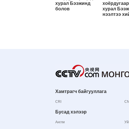
хурал Бээжинд
хоёрдугаар
болов
хурал Бээ
нээлтээ хи
Хамтрагч байгууллага
CRI
C
Бусад хэлээр
Англи
Уй