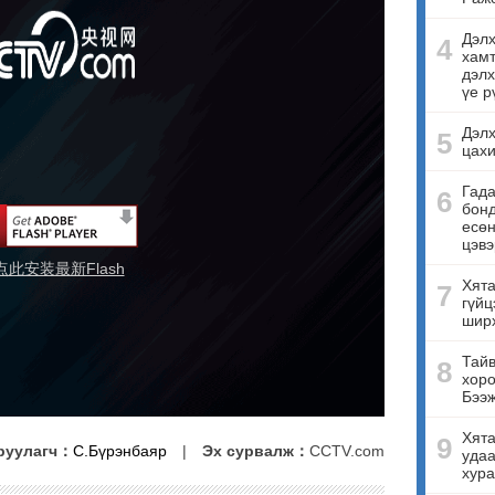
Дэлх
4
хамт
дэлх
үе р
Дэлх
5
цахи
Гада
6
бонд
есө
цэвэ
点此安装最新Flash
Хята
7
гүйц
ширх
Тайв
8
хоро
Бээ
Хята
9
руулагч：
С.Бүрэнбаяр
|
Эх сурвалж：
CCTV.com
удаа
хура