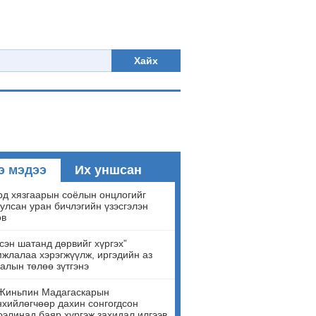
Хайх
э мэдээ
Их уншсан
д хязгаарын соёлын онцлогийг
улсан уран бичлэгийн үзэсгэлэн
ов
сэн шатанд дөрвийг хүргэх”
жлалаа хэрэгжүүлж, иргэдийн аз
алын төлөө зүтгэнэ
Жиньпин Мадагаскарын
хийлөгчөөр дахин сонгогдсон
элинад баяр хүргэж захидал илгээв