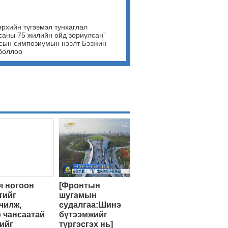
эрхийн түгээмэл тунхаглал
саны 75 жилийн ойд зориулсан”
сын симпозиумын нээлт Бээжин
боллоо
 ногоон
[Фронтын
тийг
шугамын
чилж,
судалгаа:Шинэ
 чансаатай
бүтээмжийг
ийг
түргэсгэх нь]