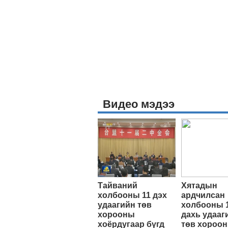
Видео мэдээ
Тайваний
Хятадын
холбооны 11 дэх
ардчилсан
удаагийн төв
холбооны 
хорооны
дахь удааг
хоёрдугаар бүгд
төв хороо