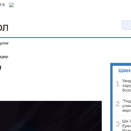
繁体
үлэг
өдөр
9
Шин
Умар
1
хару
бол
“Үнд
2
улам
жарг
Ши 
3
Ерөн
Ражо