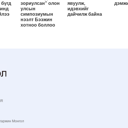
 бүгд
зориулсан” олон
явуулж,
дэмжи
жинд
улсын
идэвхийг
йлээ
симпозиумын
дайчилж байна
нээлт Бээжин
хотноо боллоо
NR
гаржин Монгол