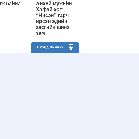
ж байна
Анхүй мужийн
Хэфей хот:
“Нисэн” гарч
ирсэн эдийн
засгийн шинэ
зам
Эхэнд нь очих