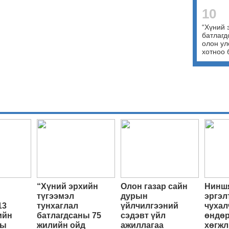
10
“Хүний 
батлагд
олон ул
хотноо 
“Хүний эрхийн
Олон газар сайн
Ниншя
түгээмэл
дурын
эргэл
13
тунхаглал
үйлчилгээний
чухал
ийн
батлагдсаны 75
сэдэвт үйл
өндөр
ны
жилийн ойд
ажиллагаа
хөгжл