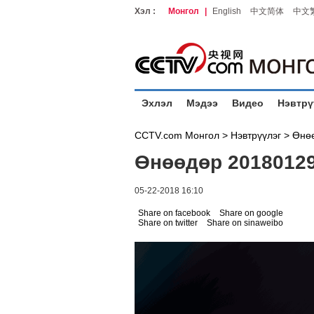
Хэл :
Монгол
|
English
中文简体
中文
Эхлэл
Мэдээ
Видео
Нэвтрү
CCTV.com Монгол >
Нэвтрүүлэг
>
Өнө
Өнөөдөр 2018012
05-22-2018 16:10
Share on facebook
Share on google
Share on twitter
Share on sinaweibo