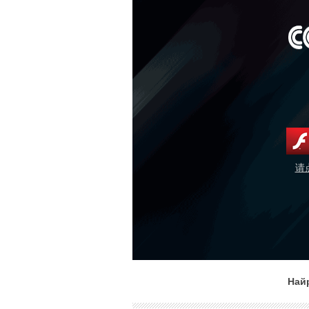
请
Най