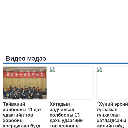
Видео мэдээ
Тайваний
Хятадын
“Хүний эрхи
холбооны 11 дэх
ардчилсан
түгээмэл
удаагийн төв
холбооны 13
тунхаглал
хорооны
дахь удаагийн
батлагдсаны 
хоёрдугаар бүгд
төв хорооны
жилийн ойд