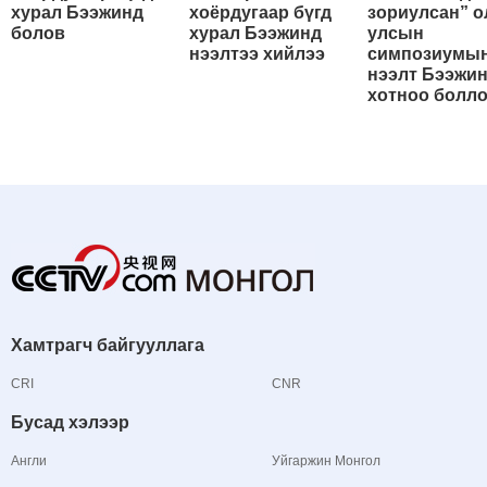
хурал Бээжинд
хоёрдугаар бүгд
зориулсан” о
болов
хурал Бээжинд
улсын
нээлтээ хийлээ
симпозиумы
нээлт Бээжи
хотноо болл
Хамтрагч байгууллага
CRI
CNR
Бусад хэлээр
Англи
Уйгаржин Монгол