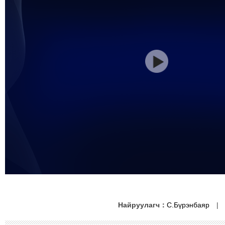
Найруулагч：
С.Бүрэнбаяр