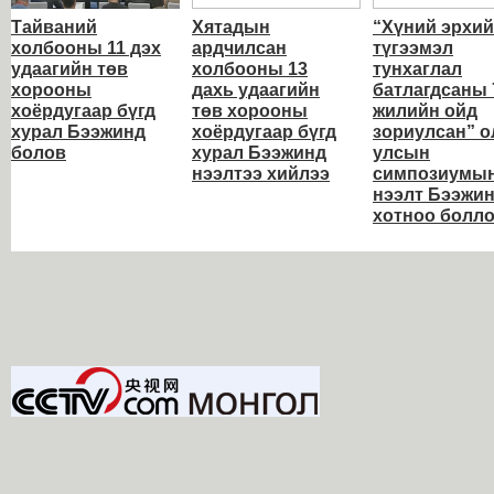
Тайваний
Хятадын
“Хүний эрхи
холбооны 11 дэх
ардчилсан
түгээмэл
удаагийн төв
холбооны 13
тунхаглал
хорооны
дахь удаагийн
батлагдсаны 
хоёрдугаар бүгд
төв хорооны
жилийн ойд
хурал Бээжинд
хоёрдугаар бүгд
зориулсан” о
болов
хурал Бээжинд
улсын
нээлтээ хийлээ
симпозиумы
нээлт Бээжи
хотноо болл