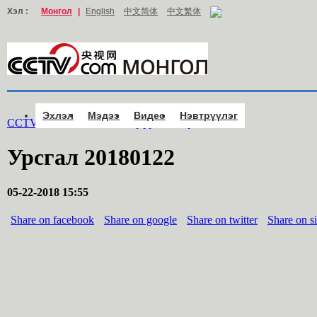
Хэл :
Монгол
|
English
中文简体
中文繁体
Эхлэл
Мэдээ
Видео
Нэвтрүүлэг
CCTV.com Монгол >
Нэвтрүүлэг
>
Урсгал
Урсгал 20180122
05-22-2018 15:55
Share on facebook
Share on google
Share on twitter
Share on s