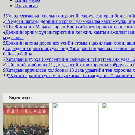
Шинэ мэдээ
Их уншсан
1
Умард хязгаарын соёлын онцлогийг харуулсан уран бичлэгийн
2
“Үндсэн шатанд дөрвийг хүргэх” уламжлалаа хэрэгжүүлж, ирг
3
Ши Жиньпин Мадагаскарын Ерөнхийлөгчөөр дахин сонгогдсон
4
Дэлхийн эрчим хүч интернэтийн хөгжил, хамтын ажиллагааны
мэдээллээ
5
Дэлхийн анхны дөрөв дэх үеийн атомын цахилгаан станц аши
6
Гадаадын хөрөнгө оруулагчид Хятадын бондын зах зээлийг өө
байсаар байна
7
Хятадын шуурхай хүргэлтийн салбарын гүйцэтгэл анх удаа 12
8
Тайваний холбооны 11 дэх удаагийн төв хорооны хоёрдугаар 
9
Хятадын ардчилсан холбооны 13 дахь удаагийн төв хорооны х
10
“Хүний эрхийн түгээмэл тунхаглал батлагдсаны 75 жилийн 
Видео мэдээ