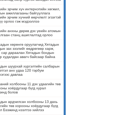
ийн эрчим хүч интернэтийн хөгжил,
ын ажиллагааны байгууллага
ийн эрчим хүчний өөрчлөлт эгзэгтэй
үү орлоо гэж мэдээллээ
ийн анхны дөрөв дэх үеийн атомын
лгаан станц ашиглалтад орлоо
адын хөрөнгө оруулагчид Хятадын
ын зах зээлийг өөдрөгөөр харж,
н сар дараалан Хятадын бондын
р худалдан авагч байсаар байна
дын шуурхай хүргэлтийн салбарын
этгэл анх удаа 120 тэрбум
эгээс давлаа
аний холбооны 11 дэх удаагийн төв
оны хоёрдугаар бүгд хурал
жинд болов
дын ардчилсан холбооны 13 дахь
гийн төв хорооны хоёрдугаар бүгд
л Бээжинд нээлтээ хийлээ