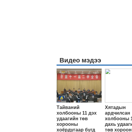
Видео мэдээ
Тайваний
Хятадын
холбооны 11 дэх
ардчилсан
удаагийн төв
холбооны 
хорооны
дахь удааг
хоёрдугаар бүгд
төв хороо