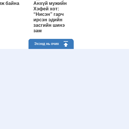
ж байна
Анхүй мужийн
Хэфей хот:
“Нисэн” гарч
ирсэн эдийн
засгийн шинэ
зам
Эхэнд нь очих