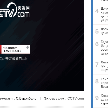
Дэлх
4
хамт
дэлх
үе р
Дэлх
5
цахи
Гада
6
бонд
есө
цэвэ
点此安装最新Flash
Хята
7
гүйц
ширх
Тайв
8
хоро
Бээ
Хята
9
руулагч：
С.Бүрэнбаяр
|
Эх сурвалж：
CCTV.com
удаа
хура