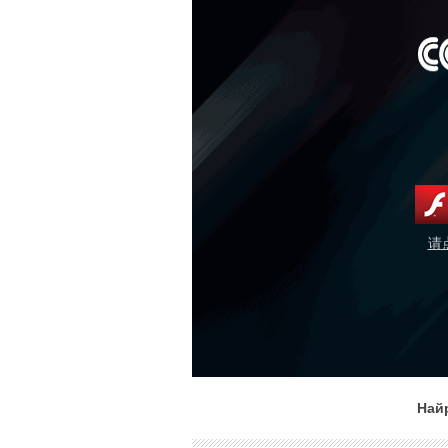
请
Най