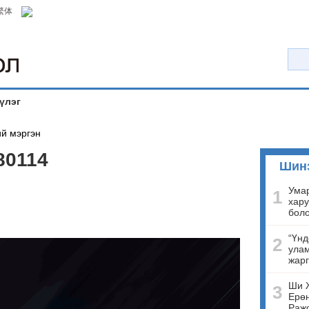
繁体
үлэг
й мэргэн
80114
Шин
Умар
1
хару
бол
“Үнд
2
улам
жарг
Ши 
3
Ерөн
Ражо