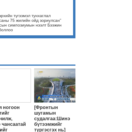
эрхийн түгээмэл тунхаглал
саны 75 жилийн ойд зориулсан”
сын симпозиумын нээлт Бээжин
боллоо
 ногоон
[Фронтын
тийг
шугамын
чилж,
судалгаа:Шинэ
 чансаатай
бүтээмжийг
ийг
түргэсгэх нь]