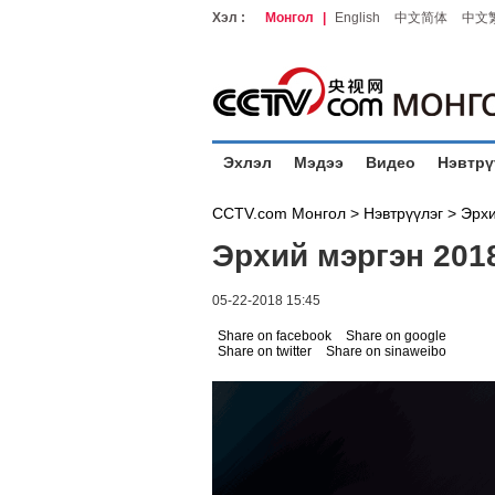
Хэл :
Монгол
|
English
中文简体
中文
Эхлэл
Мэдээ
Видео
Нэвтрү
CCTV.com Монгол >
Нэвтрүүлэг
>
Эрхи
Эрхий мэргэн 201
05-22-2018 15:45
Share on facebook
Share on google
Share on twitter
Share on sinaweibo