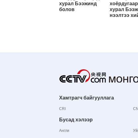
хурал Бээжинд
хоёрдугаар
болов
хурал Бээ
нээлтээ хи
Хамтрагч байгууллага
CRI
C
Бусад хэлээр
Англи
Уй