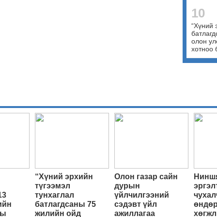
10
“Хүний 
батлагд
олон ул
хотноо 
“Хүний эрхийн
Олон газар сайн
Ниншя
түгээмэл
дурын
эргэл
13
тунхаглал
үйлчилгээний
чухал
ийн
батлагдсаны 75
сэдэвт үйл
өндөр
ны
жилийн ойд
ажиллагаа
хөгжл