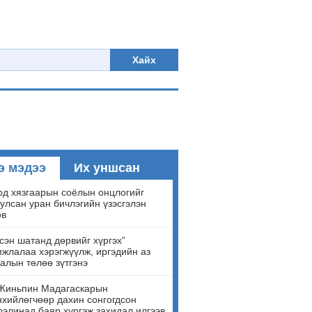
Хайх
э мэдээ
Их уншсан
д хязгаарын соёлын онцлогийг
улсан уран бичлэгийн үзэсгэлэн
ов
сэн шатанд дөрвийг хүргэх”
жлалаа хэрэгжүүлж, иргэдийн аз
алын төлөө зүтгэнэ
Жиньпин Мадагаскарын
хийлөгчөөр дахин сонгогдсон
элинад баяр хүргэж захидал илгээв