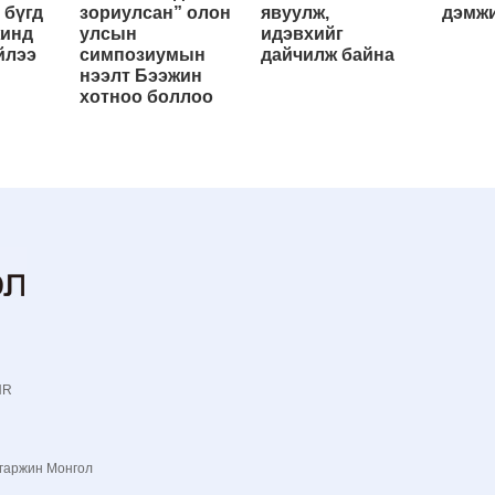
 бүгд
зориулсан” олон
явуулж,
дэмжи
жинд
улсын
идэвхийг
йлээ
симпозиумын
дайчилж байна
нээлт Бээжин
хотноо боллоо
NR
гаржин Монгол