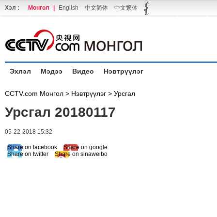
Хэл :
Монгол
|
English
中文简体
中文繁体
Эхлэл
Мэдээ
Видео
Нэвтрүүлэг
CCTV.com Монгол >
Нэвтрүүлэг
>
Урсгал
Урсгал 20180117
05-22-2018 15:32
Share on facebook
Share on google
Share on twitter
Share on sinaweibo