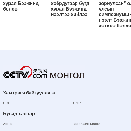
хурал Бээжинд
хоёрдугаар бүгд
зориулсан” о
болов
хурал Бээжинд
улсын
нээлтээ хийлээ
симпозиумы
нээлт Бээжи
хотноо болл
Хамтрагч байгууллага
CRI
CNR
Бусад хэлээр
Англи
Уйгаржин Монгол