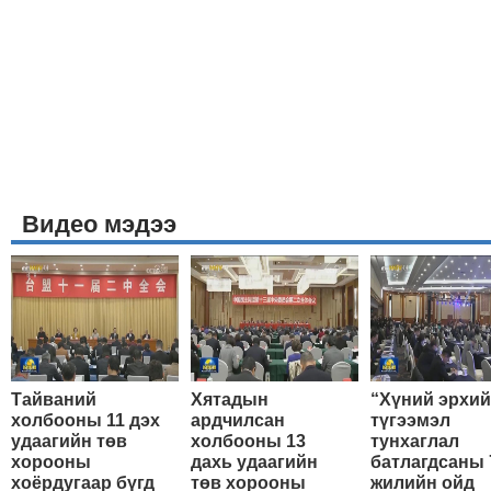
Видео мэдээ
Тайваний
Хятадын
“Хүний эрхи
холбооны 11 дэх
ардчилсан
түгээмэл
удаагийн төв
холбооны 13
тунхаглал
хорооны
дахь удаагийн
батлагдсаны 
хоёрдугаар бүгд
төв хорооны
жилийн ойд