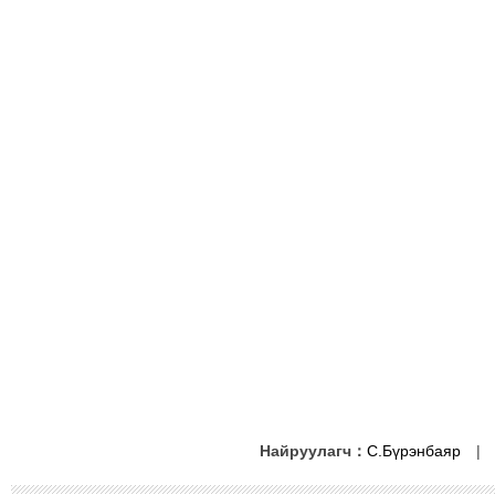
Найруулагч：
С.Бүрэнбаяр