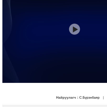
Найруулагч：
С.Бүрэнбаяр