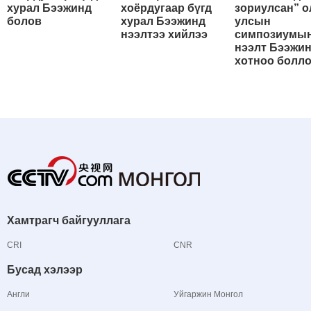
хурал Бээжинд
хоёрдугаар бүгд
зориулсан” о
болов
хурал Бээжинд
улсын
нээлтээ хийлээ
симпозиумы
нээлт Бээжи
хотноо болл
Хамтрагч байгууллага
CRI
CNR
Бусад хэлээр
Англи
Уйгаржин Монгол