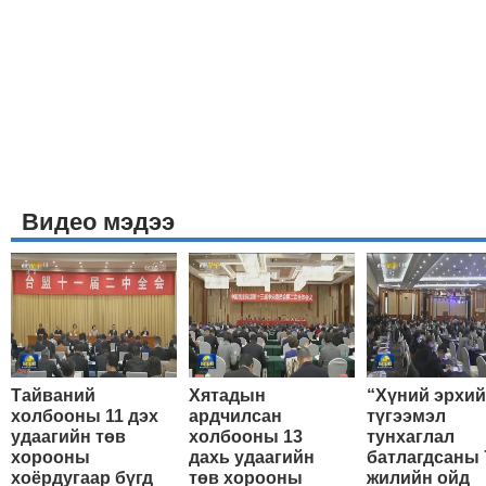
Видео мэдээ
Тайваний
Хятадын
“Хүний эрхи
холбооны 11 дэх
ардчилсан
түгээмэл
удаагийн төв
холбооны 13
тунхаглал
хорооны
дахь удаагийн
батлагдсаны 
хоёрдугаар бүгд
төв хорооны
жилийн ойд