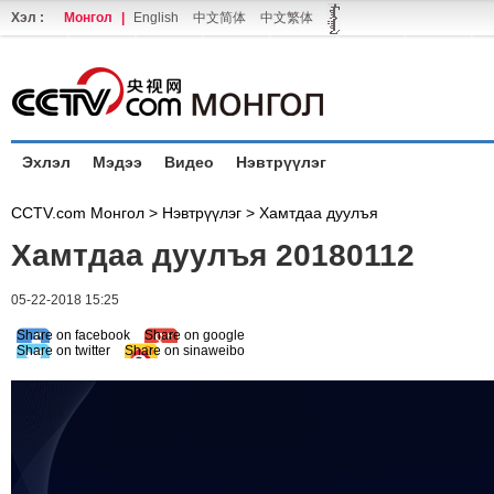
Хэл :
Монгол
|
English
中文简体
中文繁体
Эхлэл
Мэдээ
Видео
Нэвтрүүлэг
CCTV.com Монгол >
Нэвтрүүлэг
>
Хамтдаа дуулъя
Хамтдаа дуулъя 20180112
05-22-2018 15:25
Share on facebook
Share on google
Share on twitter
Share on sinaweibo