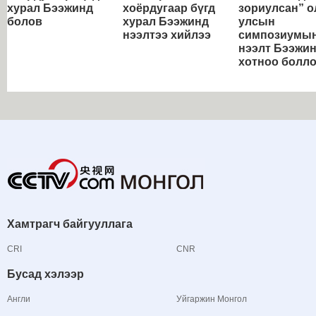
хурал Бээжинд
хоёрдугаар бүгд
зориулсан” о
болов
хурал Бээжинд
улсын
нээлтээ хийлээ
симпозиумы
нээлт Бээжи
хотноо болл
Хамтрагч байгууллага
CRI
CNR
Бусад хэлээр
Англи
Уйгаржин Монгол