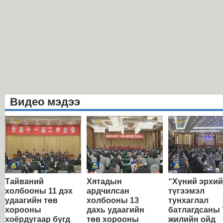
Видео мэдээ
Тайваний
Хятадын
“Хүний эрхи
холбооны 11 дэх
ардчилсан
түгээмэл
удаагийн төв
холбооны 13
тунхаглал
хорооны
дахь удаагийн
батлагдсаны 
хоёрдугаар бүгд
төв хорооны
жилийн ойд