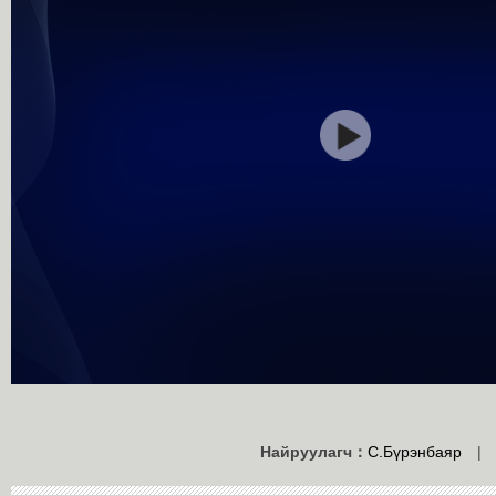
Найруулагч：
С.Бүрэнбаяр