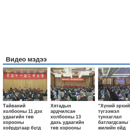
Видео мэдээ
Тайваний
Хятадын
“Хүний эрхи
холбооны 11 дэх
ардчилсан
түгээмэл
удаагийн төв
холбооны 13
тунхаглал
хорооны
дахь удаагийн
батлагдсаны 
хоёрдугаар бүгд
төв хорооны
жилийн ойд