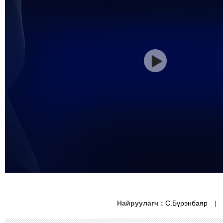
Найруулагч：
С.Бүрэнбаяр