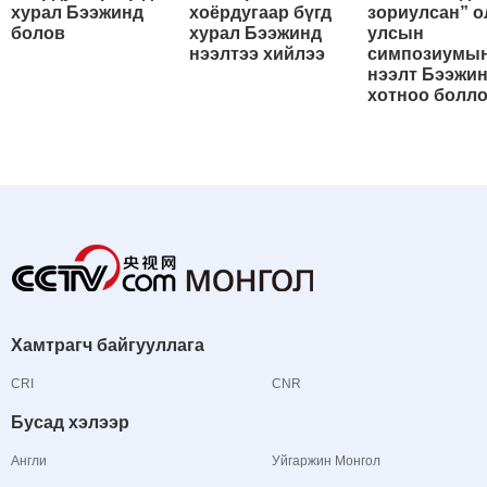
хурал Бээжинд
хоёрдугаар бүгд
зориулсан” о
болов
хурал Бээжинд
улсын
нээлтээ хийлээ
симпозиумы
нээлт Бээжи
хотноо болл
Хамтрагч байгууллага
CRI
CNR
Бусад хэлээр
Англи
Уйгаржин Монгол