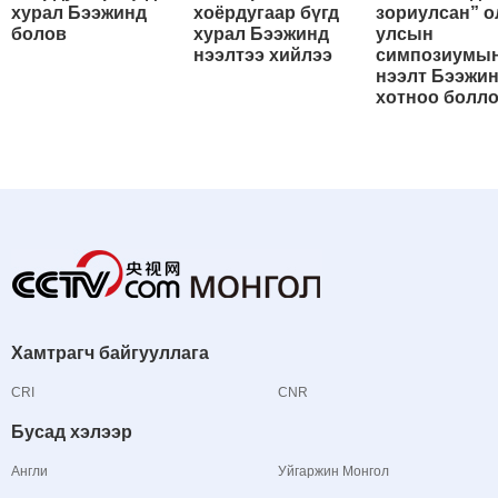
хурал Бээжинд
хоёрдугаар бүгд
зориулсан” о
болов
хурал Бээжинд
улсын
нээлтээ хийлээ
симпозиумы
нээлт Бээжи
хотноо болл
Хамтрагч байгууллага
CRI
CNR
Бусад хэлээр
Англи
Уйгаржин Монгол