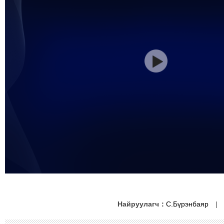
Найруулагч：
С.Бүрэнбаяр