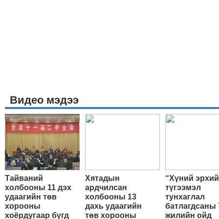
Видео мэдээ
Тайваний
Хятадын
“Хүний эрхи
холбооны 11 дэх
ардчилсан
түгээмэл
удаагийн төв
холбооны 13
тунхаглал
хорооны
дахь удаагийн
батлагдсаны 
хоёрдугаар бүгд
төв хорооны
жилийн ойд