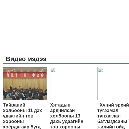
Видео мэдээ
Тайваний
Хятадын
“Хүний эрхи
холбооны 11 дэх
ардчилсан
түгээмэл
удаагийн төв
холбооны 13
тунхаглал
хорооны
дахь удаагийн
батлагдсаны 
хоёрдугаар бүгд
төв хорооны
жилийн ойд