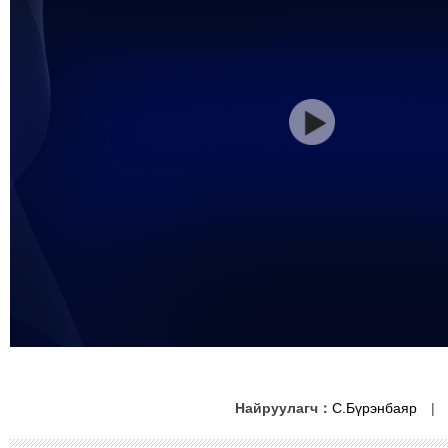
Найруулагч：
С.Бүрэнбаяр