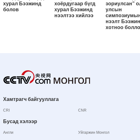
хурал Бээжинд
хоёрдугаар бүгд
зориулсан” о
болов
хурал Бээжинд
улсын
нээлтээ хийлээ
симпозиумы
нээлт Бээжи
хотноо болл
Хамтрагч байгууллага
CRI
CNR
Бусад хэлээр
Англи
Уйгаржин Монгол