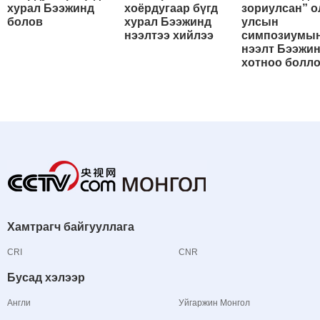
хурал Бээжинд
хоёрдугаар бүгд
зориулсан” о
болов
хурал Бээжинд
улсын
нээлтээ хийлээ
симпозиумы
нээлт Бээжи
хотноо болл
Хамтрагч байгууллага
CRI
CNR
Бусад хэлээр
Англи
Уйгаржин Монгол