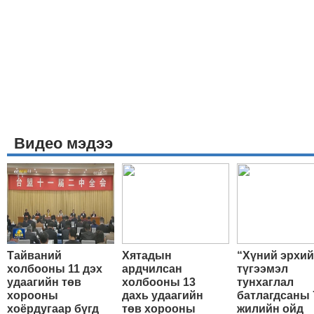
Видео мэдээ
Тайваний
Хятадын
“Хүний эрхи
холбооны 11 дэх
ардчилсан
түгээмэл
удаагийн төв
холбооны 13
тунхаглал
хорооны
дахь удаагийн
батлагдсаны 
хоёрдугаар бүгд
төв хорооны
жилийн ойд