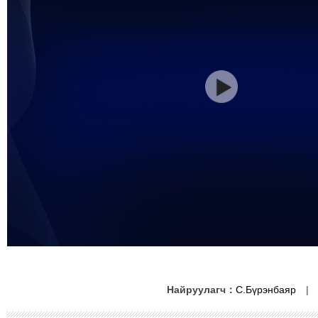
Найруулагч：
С.Бүрэнбаяр