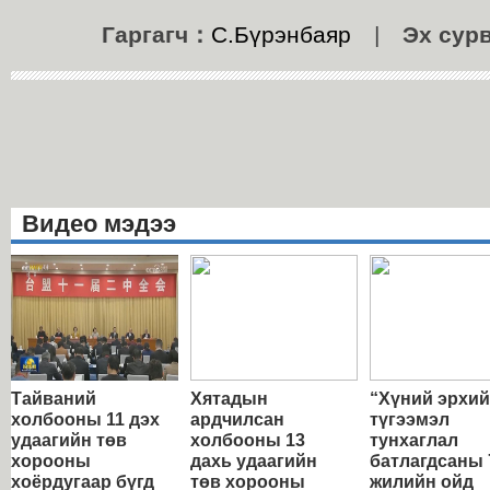
Гаргагч：
С.Бүрэнбаяр
|
Эх сур
Видео мэдээ
Тайваний
Хятадын
“Хүний эрхи
холбооны 11 дэх
ардчилсан
түгээмэл
удаагийн төв
холбооны 13
тунхаглал
хорооны
дахь удаагийн
батлагдсаны 
хоёрдугаар бүгд
төв хорооны
жилийн ойд