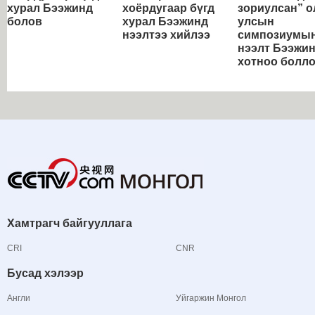
хурал Бээжинд
хоёрдугаар бүгд
зориулсан” о
болов
хурал Бээжинд
улсын
нээлтээ хийлээ
симпозиумы
нээлт Бээжи
хотноо болл
Хамтрагч байгууллага
CRI
CNR
Бусад хэлээр
Англи
Уйгаржин Монгол