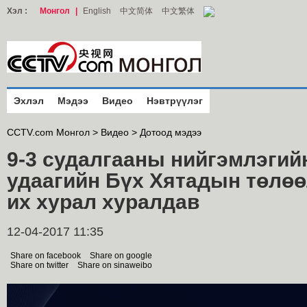
Хэл :
Монгол
|
English
中文简体
中文繁体
Эхлэл
Мэдээ
Видео
Нэвтрүүлэг
CCTV.com Монгол >
Видео
>
Дотоод мэдээ
9-3 судалгааны нийгэмлэгийн
удаагийн Бүх Хятадын төлө
их хурал хуралдав
12-04-2017 11:35
Share on facebook
Share on google
Share on twitter
Share on sinaweibo